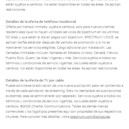
están sujetos a cambios. No están disponibles en todas las áreas. Se aplican
restricciones.
Detalles de la oferta de teléfono residencial
Oferta por tiempo limitado; sujeta a cambios; solo para nuevos clientes
residenciales (que no hayan utilizado servicios de Spectrum en los últimos
30 días) y que estén al día en pagos con Spectrum. SPECTRUM VOICE: se
aplican tarifas estándar después del período de promoción o si no se
mantienen los servicios elegibles. Cargo adicional por instalación. Las
llamadas ilimitadas incluyen llamadas en Estados Unidos, Canadá, México,
Puerto Rico, Guam, las Islas Vírgenes y más. Servicios sujetos a todos los
términos y condiciones de servicio vigentes, los cuales están sujetos a
cambios. No están disponibles en todas las áreas. Se aplican restricciones.
Detalles de la oferta de TV por cable
Puede solicitarse la activación de una nueva suscripción para ver contenido a
través de cada aplicación de streaming. Esto no reemplaza las suscripciones
existentes; esas se administrarán por separado. Servicios sujetos a todos los
términos y condiciones de servicio vigentes, los cuales están sujetos a
cambios. ©2025 Charter Communications. Todas las demás marcas
comerciales y los logotipos presentes aquí son propiedad de sus respectivos
titulares. Para conocer más detalles, visita
spectrum.com/disclosures
.