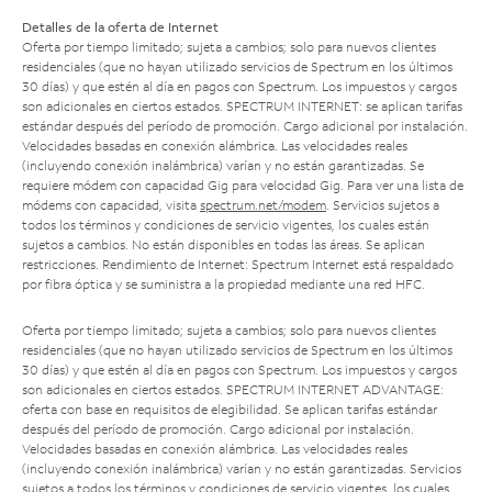
Detalles de la oferta de Internet
Oferta por tiempo limitado; sujeta a cambios; solo para nuevos clientes
residenciales (que no hayan utilizado servicios de Spectrum en los últimos
30 días) y que estén al día en pagos con Spectrum. Los impuestos y cargos
son adicionales en ciertos estados. SPECTRUM INTERNET: se aplican tarifas
estándar después del período de promoción. Cargo adicional por instalación.
Velocidades basadas en conexión alámbrica. Las velocidades reales
(incluyendo conexión inalámbrica) varían y no están garantizadas. Se
requiere módem con capacidad Gig para velocidad Gig. Para ver una lista de
módems con capacidad, visita
spectrum.net/modem
. Servicios sujetos a
todos los términos y condiciones de servicio vigentes, los cuales están
sujetos a cambios. No están disponibles en todas las áreas. Se aplican
restricciones. Rendimiento de Internet: Spectrum Internet está respaldado
por fibra óptica y se suministra a la propiedad mediante una red HFC.
Oferta por tiempo limitado; sujeta a cambios; solo para nuevos clientes
residenciales (que no hayan utilizado servicios de Spectrum en los últimos
30 días) y que estén al día en pagos con Spectrum. Los impuestos y cargos
son adicionales en ciertos estados. SPECTRUM INTERNET ADVANTAGE:
oferta con base en requisitos de elegibilidad. Se aplican tarifas estándar
después del período de promoción. Cargo adicional por instalación.
Velocidades basadas en conexión alámbrica. Las velocidades reales
(incluyendo conexión inalámbrica) varían y no están garantizadas. Servicios
sujetos a todos los términos y condiciones de servicio vigentes, los cuales