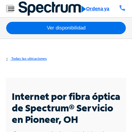
Residencial
call
Ordena ya
Business
Paquetes
Ver disponibilidad
Internet
TV
Todas las ubicaciones
Móvil
Teléfono
Residencial
Internet por fibra óptica
Business
de Spectrum®
Servicio
en Pioneer, OH
Contáctanos
Inglés