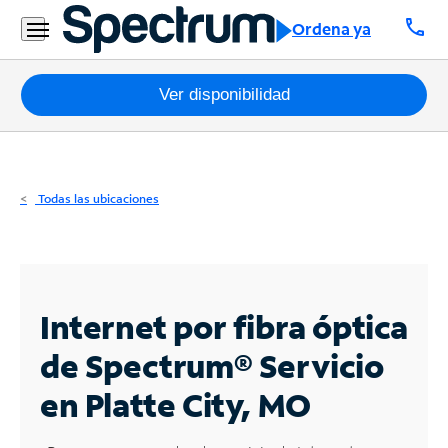
Residencial
call
Ordena ya
Business
Paquetes
Ver disponibilidad
Internet
TV
Todas las ubicaciones
Móvil
Teléfono
Residencial
Internet por fibra óptica
Business
de Spectrum®
Servicio
en Platte City, MO
Contáctanos
Inglés