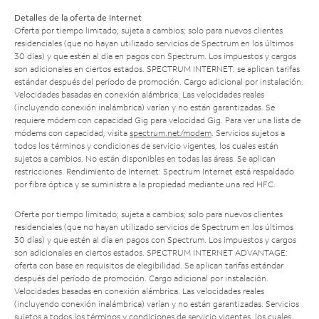
Detalles de la oferta de Internet
Oferta por tiempo limitado; sujeta a cambios; solo para nuevos clientes
residenciales (que no hayan utilizado servicios de Spectrum en los últimos
30 días) y que estén al día en pagos con Spectrum. Los impuestos y cargos
son adicionales en ciertos estados. SPECTRUM INTERNET: se aplican tarifas
estándar después del período de promoción. Cargo adicional por instalación.
Velocidades basadas en conexión alámbrica. Las velocidades reales
(incluyendo conexión inalámbrica) varían y no están garantizadas. Se
requiere módem con capacidad Gig para velocidad Gig. Para ver una lista de
módems con capacidad, visita
spectrum.net/modem
. Servicios sujetos a
todos los términos y condiciones de servicio vigentes, los cuales están
sujetos a cambios. No están disponibles en todas las áreas. Se aplican
restricciones. Rendimiento de Internet: Spectrum Internet está respaldado
por fibra óptica y se suministra a la propiedad mediante una red HFC.
Oferta por tiempo limitado; sujeta a cambios; solo para nuevos clientes
residenciales (que no hayan utilizado servicios de Spectrum en los últimos
30 días) y que estén al día en pagos con Spectrum. Los impuestos y cargos
son adicionales en ciertos estados. SPECTRUM INTERNET ADVANTAGE:
oferta con base en requisitos de elegibilidad. Se aplican tarifas estándar
después del período de promoción. Cargo adicional por instalación.
Velocidades basadas en conexión alámbrica. Las velocidades reales
(incluyendo conexión inalámbrica) varían y no están garantizadas. Servicios
sujetos a todos los términos y condiciones de servicio vigentes, los cuales