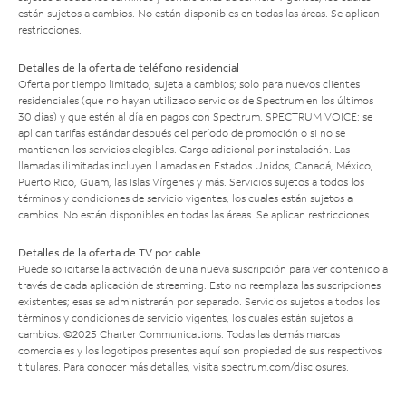
están sujetos a cambios. No están disponibles en todas las áreas. Se aplican
restricciones.
Detalles de la oferta de teléfono residencial
Oferta por tiempo limitado; sujeta a cambios; solo para nuevos clientes
residenciales (que no hayan utilizado servicios de Spectrum en los últimos
30 días) y que estén al día en pagos con Spectrum. SPECTRUM VOICE: se
aplican tarifas estándar después del período de promoción o si no se
mantienen los servicios elegibles. Cargo adicional por instalación. Las
llamadas ilimitadas incluyen llamadas en Estados Unidos, Canadá, México,
Puerto Rico, Guam, las Islas Vírgenes y más. Servicios sujetos a todos los
términos y condiciones de servicio vigentes, los cuales están sujetos a
cambios. No están disponibles en todas las áreas. Se aplican restricciones.
Detalles de la oferta de TV por cable
Puede solicitarse la activación de una nueva suscripción para ver contenido a
través de cada aplicación de streaming. Esto no reemplaza las suscripciones
existentes; esas se administrarán por separado. Servicios sujetos a todos los
términos y condiciones de servicio vigentes, los cuales están sujetos a
cambios. ©2025 Charter Communications. Todas las demás marcas
comerciales y los logotipos presentes aquí son propiedad de sus respectivos
titulares. Para conocer más detalles, visita
spectrum.com/disclosures
.