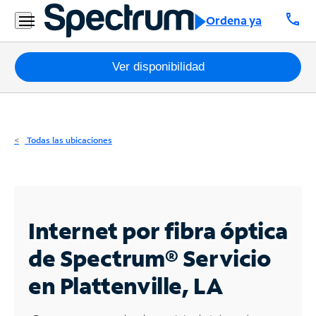
Residencial
call
Ordena ya
Business
Paquetes
Ver disponibilidad
Internet
TV
Todas las ubicaciones
Móvil
Teléfono
Residencial
Internet por fibra óptica
Business
de Spectrum®
Servicio
en Plattenville, LA
Contáctanos
Inglés