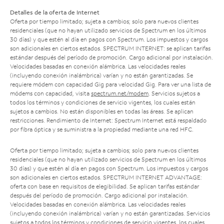
Detalles de la oferta de Internet
Oferta por tiempo limitado; sujeta a cambios; solo para nuevos clientes
residenciales (que no hayan utilizado servicios de Spectrum en los últimos
30 días) y que estén al día en pagos con Spectrum. Los impuestos y cargos
son adicionales en ciertos estados. SPECTRUM INTERNET: se aplican tarifas
estándar después del período de promoción. Cargo adicional por instalación.
Velocidades basadas en conexión alámbrica. Las velocidades reales
(incluyendo conexión inalámbrica) varían y no están garantizadas. Se
requiere módem con capacidad Gig para velocidad Gig. Para ver una lista de
módems con capacidad, visita
spectrum.net/modem
. Servicios sujetos a
todos los términos y condiciones de servicio vigentes, los cuales están
sujetos a cambios. No están disponibles en todas las áreas. Se aplican
restricciones. Rendimiento de Internet: Spectrum Internet está respaldado
por fibra óptica y se suministra a la propiedad mediante una red HFC.
Oferta por tiempo limitado; sujeta a cambios; solo para nuevos clientes
residenciales (que no hayan utilizado servicios de Spectrum en los últimos
30 días) y que estén al día en pagos con Spectrum. Los impuestos y cargos
son adicionales en ciertos estados. SPECTRUM INTERNET ADVANTAGE:
oferta con base en requisitos de elegibilidad. Se aplican tarifas estándar
después del período de promoción. Cargo adicional por instalación.
Velocidades basadas en conexión alámbrica. Las velocidades reales
(incluyendo conexión inalámbrica) varían y no están garantizadas. Servicios
sujetos a todos los términos y condiciones de servicio vigentes, los cuales