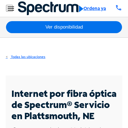
Residencial
call
Ordena ya
Business
Paquetes
Ver disponibilidad
Internet
TV
Todas las ubicaciones
Móvil
Teléfono
Residencial
Internet por fibra óptica
Business
de Spectrum®
Servicio
en Plattsmouth, NE
Contáctanos
Inglés