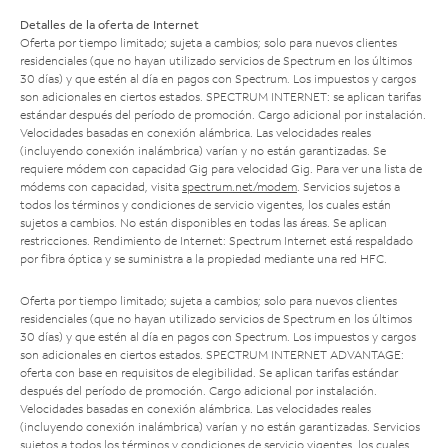
Detalles de la oferta de Internet
Oferta por tiempo limitado; sujeta a cambios; solo para nuevos clientes
residenciales (que no hayan utilizado servicios de Spectrum en los últimos
30 días) y que estén al día en pagos con Spectrum. Los impuestos y cargos
son adicionales en ciertos estados. SPECTRUM INTERNET: se aplican tarifas
estándar después del período de promoción. Cargo adicional por instalación.
Velocidades basadas en conexión alámbrica. Las velocidades reales
(incluyendo conexión inalámbrica) varían y no están garantizadas. Se
requiere módem con capacidad Gig para velocidad Gig. Para ver una lista de
módems con capacidad, visita
spectrum.net/modem
. Servicios sujetos a
todos los términos y condiciones de servicio vigentes, los cuales están
sujetos a cambios. No están disponibles en todas las áreas. Se aplican
restricciones. Rendimiento de Internet: Spectrum Internet está respaldado
por fibra óptica y se suministra a la propiedad mediante una red HFC.
Oferta por tiempo limitado; sujeta a cambios; solo para nuevos clientes
residenciales (que no hayan utilizado servicios de Spectrum en los últimos
30 días) y que estén al día en pagos con Spectrum. Los impuestos y cargos
son adicionales en ciertos estados. SPECTRUM INTERNET ADVANTAGE:
oferta con base en requisitos de elegibilidad. Se aplican tarifas estándar
después del período de promoción. Cargo adicional por instalación.
Velocidades basadas en conexión alámbrica. Las velocidades reales
(incluyendo conexión inalámbrica) varían y no están garantizadas. Servicios
sujetos a todos los términos y condiciones de servicio vigentes, los cuales