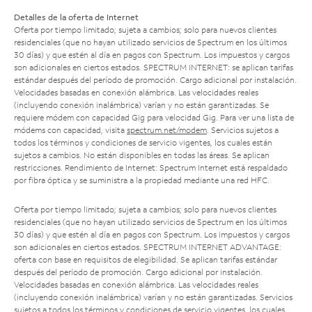
Detalles de la oferta de Internet
Oferta por tiempo limitado; sujeta a cambios; solo para nuevos clientes
residenciales (que no hayan utilizado servicios de Spectrum en los últimos
30 días) y que estén al día en pagos con Spectrum. Los impuestos y cargos
son adicionales en ciertos estados. SPECTRUM INTERNET: se aplican tarifas
estándar después del período de promoción. Cargo adicional por instalación.
Velocidades basadas en conexión alámbrica. Las velocidades reales
(incluyendo conexión inalámbrica) varían y no están garantizadas. Se
requiere módem con capacidad Gig para velocidad Gig. Para ver una lista de
módems con capacidad, visita
spectrum.net/modem
. Servicios sujetos a
todos los términos y condiciones de servicio vigentes, los cuales están
sujetos a cambios. No están disponibles en todas las áreas. Se aplican
restricciones. Rendimiento de Internet: Spectrum Internet está respaldado
por fibra óptica y se suministra a la propiedad mediante una red HFC.
Oferta por tiempo limitado; sujeta a cambios; solo para nuevos clientes
residenciales (que no hayan utilizado servicios de Spectrum en los últimos
30 días) y que estén al día en pagos con Spectrum. Los impuestos y cargos
son adicionales en ciertos estados. SPECTRUM INTERNET ADVANTAGE:
oferta con base en requisitos de elegibilidad. Se aplican tarifas estándar
después del período de promoción. Cargo adicional por instalación.
Velocidades basadas en conexión alámbrica. Las velocidades reales
(incluyendo conexión inalámbrica) varían y no están garantizadas. Servicios
sujetos a todos los términos y condiciones de servicio vigentes, los cuales