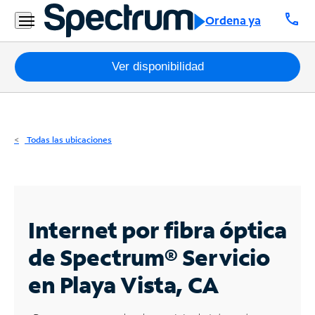
Residencial
call
Ordena ya
Business
Paquetes
Ver disponibilidad
Internet
TV
Todas las ubicaciones
Móvil
Teléfono
Residencial
Internet por fibra óptica
Business
de Spectrum®
Servicio
en Playa Vista, CA
Contáctanos
Inglés