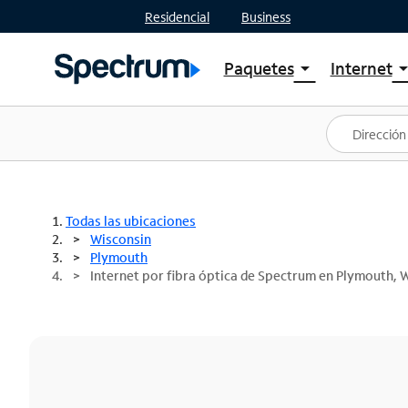
Residencial
Business
Paquetes
Internet
arrow_drop_down
arrow_drop
Ver paquetes
Spectr
Spectrum One
Planes
Mejores ofertas
Spectr
Ofertas en tu área
Intern
Todas las ubicaciones
Wisconsin
Plymouth
Internet por fibra óptica de Spectrum en Plymouth, 