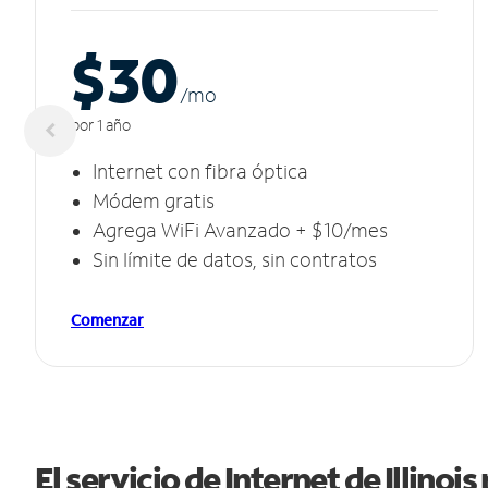
$30
/m
o
por 1 año
Internet con fibra óptica
Módem gratis
Agrega WiFi Avanzado + $10/mes
Sin límite de datos, sin contratos
Comenzar
El servicio de Internet de Illinoi