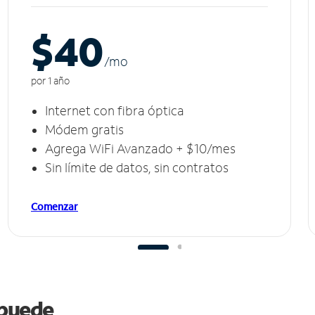
$40
/m
o
por 1 año
Internet con fibra óptica
Módem gratis
Agrega WiFi Avanzado + $10/mes
Sin límite de datos, sin contratos
Comenzar
s puede