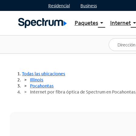
Residencial
Business
Paquetes
Internet
arrow_drop_down
arrow_drop
Ver paquetes
Spectr
Spectrum One
Planes
Mejores ofertas
Spectr
Ofertas en tu área
Intern
Todas las ubicaciones
Illinois
Pocahontas
Internet por fibra óptica de Spectrum en Pocahontas,