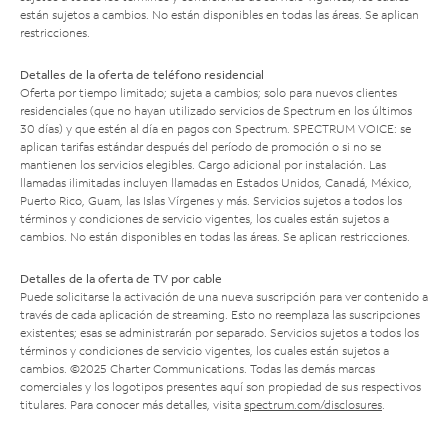
están sujetos a cambios. No están disponibles en todas las áreas. Se aplican
restricciones.
Detalles de la oferta de teléfono residencial
Oferta por tiempo limitado; sujeta a cambios; solo para nuevos clientes
residenciales (que no hayan utilizado servicios de Spectrum en los últimos
30 días) y que estén al día en pagos con Spectrum. SPECTRUM VOICE: se
aplican tarifas estándar después del período de promoción o si no se
mantienen los servicios elegibles. Cargo adicional por instalación. Las
llamadas ilimitadas incluyen llamadas en Estados Unidos, Canadá, México,
Puerto Rico, Guam, las Islas Vírgenes y más. Servicios sujetos a todos los
términos y condiciones de servicio vigentes, los cuales están sujetos a
cambios. No están disponibles en todas las áreas. Se aplican restricciones.
Detalles de la oferta de TV por cable
Puede solicitarse la activación de una nueva suscripción para ver contenido a
través de cada aplicación de streaming. Esto no reemplaza las suscripciones
existentes; esas se administrarán por separado. Servicios sujetos a todos los
términos y condiciones de servicio vigentes, los cuales están sujetos a
cambios. ©2025 Charter Communications. Todas las demás marcas
comerciales y los logotipos presentes aquí son propiedad de sus respectivos
titulares. Para conocer más detalles, visita
spectrum.com/disclosures
.