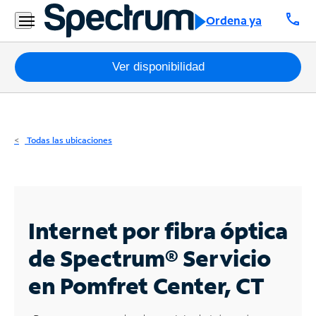
Residencial
call
Ordena ya
Business
Paquetes
Ver disponibilidad
Internet
TV
Todas las ubicaciones
Móvil
Teléfono
Residencial
Internet por fibra óptica
Business
de Spectrum®
Servicio
en Pomfret Center, CT
Contáctanos
Inglés