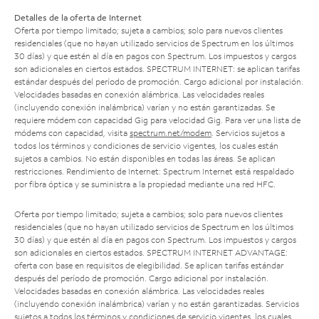
Detalles de la oferta de Internet
Oferta por tiempo limitado; sujeta a cambios; solo para nuevos clientes
residenciales (que no hayan utilizado servicios de Spectrum en los últimos
30 días) y que estén al día en pagos con Spectrum. Los impuestos y cargos
son adicionales en ciertos estados. SPECTRUM INTERNET: se aplican tarifas
estándar después del período de promoción. Cargo adicional por instalación.
Velocidades basadas en conexión alámbrica. Las velocidades reales
(incluyendo conexión inalámbrica) varían y no están garantizadas. Se
requiere módem con capacidad Gig para velocidad Gig. Para ver una lista de
módems con capacidad, visita
spectrum.net/modem
. Servicios sujetos a
todos los términos y condiciones de servicio vigentes, los cuales están
sujetos a cambios. No están disponibles en todas las áreas. Se aplican
restricciones. Rendimiento de Internet: Spectrum Internet está respaldado
por fibra óptica y se suministra a la propiedad mediante una red HFC.
Oferta por tiempo limitado; sujeta a cambios; solo para nuevos clientes
residenciales (que no hayan utilizado servicios de Spectrum en los últimos
30 días) y que estén al día en pagos con Spectrum. Los impuestos y cargos
son adicionales en ciertos estados. SPECTRUM INTERNET ADVANTAGE:
oferta con base en requisitos de elegibilidad. Se aplican tarifas estándar
después del período de promoción. Cargo adicional por instalación.
Velocidades basadas en conexión alámbrica. Las velocidades reales
(incluyendo conexión inalámbrica) varían y no están garantizadas. Servicios
sujetos a todos los términos y condiciones de servicio vigentes, los cuales