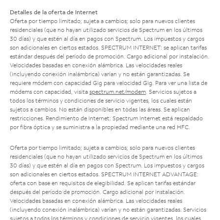
Detalles de la oferta de Internet
Oferta por tiempo limitado; sujeta a cambios; solo para nuevos clientes
residenciales (que no hayan utilizado servicios de Spectrum en los últimos
30 días) y que estén al día en pagos con Spectrum. Los impuestos y cargos
son adicionales en ciertos estados. SPECTRUM INTERNET: se aplican tarifas
estándar después del período de promoción. Cargo adicional por instalación.
Velocidades basadas en conexión alámbrica. Las velocidades reales
(incluyendo conexión inalámbrica) varían y no están garantizadas. Se
requiere módem con capacidad Gig para velocidad Gig. Para ver una lista de
módems con capacidad, visita
spectrum.net/modem
. Servicios sujetos a
todos los términos y condiciones de servicio vigentes, los cuales están
sujetos a cambios. No están disponibles en todas las áreas. Se aplican
restricciones. Rendimiento de Internet: Spectrum Internet está respaldado
por fibra óptica y se suministra a la propiedad mediante una red HFC.
Oferta por tiempo limitado; sujeta a cambios; solo para nuevos clientes
residenciales (que no hayan utilizado servicios de Spectrum en los últimos
30 días) y que estén al día en pagos con Spectrum. Los impuestos y cargos
son adicionales en ciertos estados. SPECTRUM INTERNET ADVANTAGE:
oferta con base en requisitos de elegibilidad. Se aplican tarifas estándar
después del período de promoción. Cargo adicional por instalación.
Velocidades basadas en conexión alámbrica. Las velocidades reales
(incluyendo conexión inalámbrica) varían y no están garantizadas. Servicios
sujetos a todos los términos y condiciones de servicio vigentes, los cuales