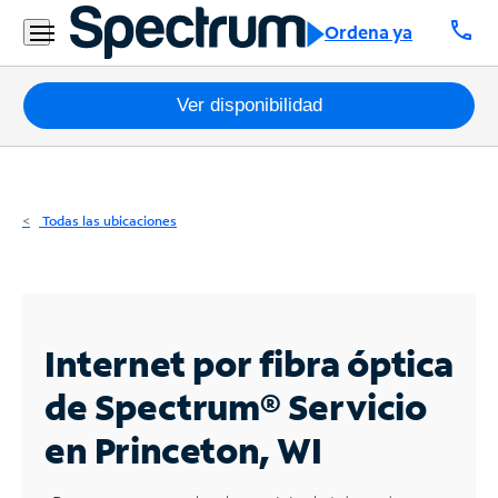
Residencial
call
Ordena ya
Business
Paquetes
Ver disponibilidad
Internet
TV
Todas las ubicaciones
Móvil
Teléfono
Residencial
Internet por fibra óptica
Business
de Spectrum®
Servicio
en Princeton, WI
Contáctanos
Inglés