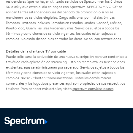
residenciales (que no hayan utilizado servicios de Spectrum en los últimos
30 días) y que estén al día en pagos con Spectrum. SPECTRUM VOICE: se
aplican tarifas estándar después del período de promoción o si no se
mantienen los servicios elegibles. Cargo adicional por instalación. Las
llamadas ilimitadas incluyen llamadas en Estados Unidos, Canadá, México,
Puerto Rico, Guam, las Islas Vírgenes y más. Servicios sujetos a todos los
términos y condiciones de servicio vigentes, los cuales están sujetos a
cambios. No están disponibles en todas las áreas. Se aplican restricciones.
Detalles de la oferta de TV por cable
Puede solicitarse la activación de una nueva suscripción para ver contenido a
través de cada aplicación de streaming. Esto no reemplaza las suscripciones
existentes; esas se administrarán por separado. Servicios sujetos a todos los
términos y condiciones de servicio vigentes, los cuales están sujetos a
cambios. ©2025 Charter Communications. Todas las demás marcas
comerciales y los logotipos presentes aquí son propiedad de sus respectivos
titulares. Para conocer más detalles, visita
spectrum.com/disclosures
.