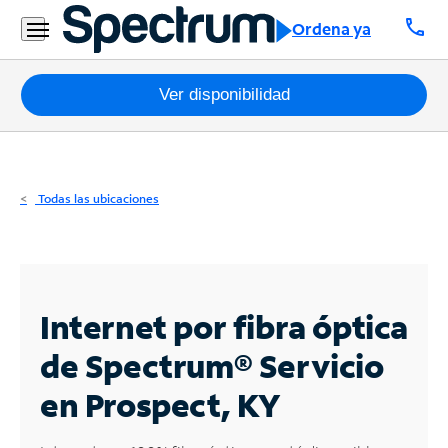
Residencial
call
Ordena ya
Business
Paquetes
Ver disponibilidad
Internet
TV
Todas las ubicaciones
Móvil
Teléfono
Residencial
Internet por fibra óptica
Business
de Spectrum®
Servicio
en Prospect, KY
Contáctanos
Inglés