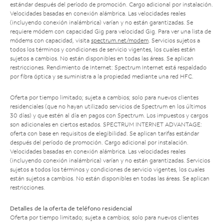
estándar después del período de promoción. Cargo adicional por instalación.
Velocidades basadas en conexión alámbrica. Las velocidades reales
(incluyendo conexión inalámbrica) varían y no están garantizadas. Se
requiere módem con capacidad Gig para velocidad Gig. Para ver una lista de
módems con capacidad, visita
spectrum.net/modem
. Servicios sujetos a
todos los términos y condiciones de servicio vigentes, los cuales están
sujetos a cambios. No están disponibles en todas las áreas. Se aplican
restricciones. Rendimiento de Internet: Spectrum Internet está respaldado
por fibra óptica y se suministra a la propiedad mediante una red HFC.
Oferta por tiempo limitado; sujeta a cambios; solo para nuevos clientes
residenciales (que no hayan utilizado servicios de Spectrum en los últimos
30 días) y que estén al día en pagos con Spectrum. Los impuestos y cargos
son adicionales en ciertos estados. SPECTRUM INTERNET ADVANTAGE:
oferta con base en requisitos de elegibilidad. Se aplican tarifas estándar
después del período de promoción. Cargo adicional por instalación.
Velocidades basadas en conexión alámbrica. Las velocidades reales
(incluyendo conexión inalámbrica) varían y no están garantizadas. Servicios
sujetos a todos los términos y condiciones de servicio vigentes, los cuales
están sujetos a cambios. No están disponibles en todas las áreas. Se aplican
restricciones.
Detalles de la oferta de teléfono residencial
Oferta por tiempo limitado; sujeta a cambios; solo para nuevos clientes