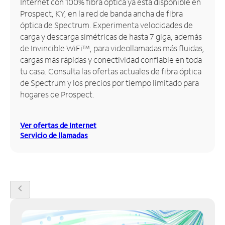
Internet con 100% fibra óptica ya está disponible en
Prospect, KY, en la red de banda ancha de fibra
Administrar
óptica de Spectrum. Experimenta velocidades de
cuenta
carga y descarga simétricas de hasta 7 giga, además
Encuentra
de Invincible WiFi™, para videollamadas más fluidas,
una
cargas más rápidas y conectividad confiable en toda
tienda
tu casa. Consulta las ofertas actuales de fibra óptica
de Spectrum y los precios por tiempo limitado para
hogares de Prospect.
Ver ofertas de Internet
Servicio de llamadas
chevron_left