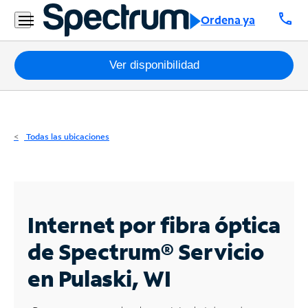
Residencial
call
Ordena ya
Business
Paquetes
Ver disponibilidad
Internet
TV
Todas las ubicaciones
Móvil
Teléfono
Residencial
Internet por fibra óptica
Business
de Spectrum®
Servicio
en Pulaski, WI
Contáctanos
Inglés