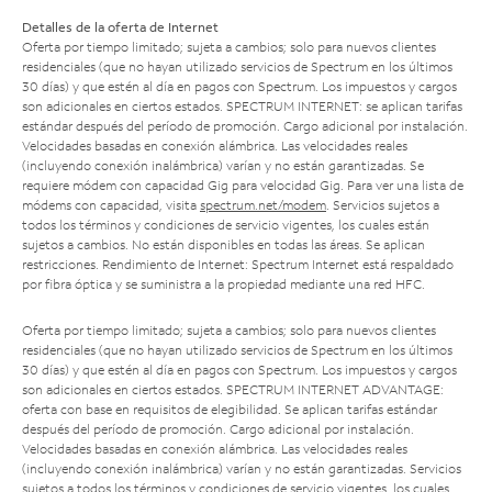
Detalles de la oferta de Internet
Oferta por tiempo limitado; sujeta a cambios; solo para nuevos clientes
residenciales (que no hayan utilizado servicios de Spectrum en los últimos
30 días) y que estén al día en pagos con Spectrum. Los impuestos y cargos
son adicionales en ciertos estados. SPECTRUM INTERNET: se aplican tarifas
estándar después del período de promoción. Cargo adicional por instalación.
Velocidades basadas en conexión alámbrica. Las velocidades reales
(incluyendo conexión inalámbrica) varían y no están garantizadas. Se
requiere módem con capacidad Gig para velocidad Gig. Para ver una lista de
módems con capacidad, visita
spectrum.net/modem
. Servicios sujetos a
todos los términos y condiciones de servicio vigentes, los cuales están
sujetos a cambios. No están disponibles en todas las áreas. Se aplican
restricciones. Rendimiento de Internet: Spectrum Internet está respaldado
por fibra óptica y se suministra a la propiedad mediante una red HFC.
Oferta por tiempo limitado; sujeta a cambios; solo para nuevos clientes
residenciales (que no hayan utilizado servicios de Spectrum en los últimos
30 días) y que estén al día en pagos con Spectrum. Los impuestos y cargos
son adicionales en ciertos estados. SPECTRUM INTERNET ADVANTAGE:
oferta con base en requisitos de elegibilidad. Se aplican tarifas estándar
después del período de promoción. Cargo adicional por instalación.
Velocidades basadas en conexión alámbrica. Las velocidades reales
(incluyendo conexión inalámbrica) varían y no están garantizadas. Servicios
sujetos a todos los términos y condiciones de servicio vigentes, los cuales