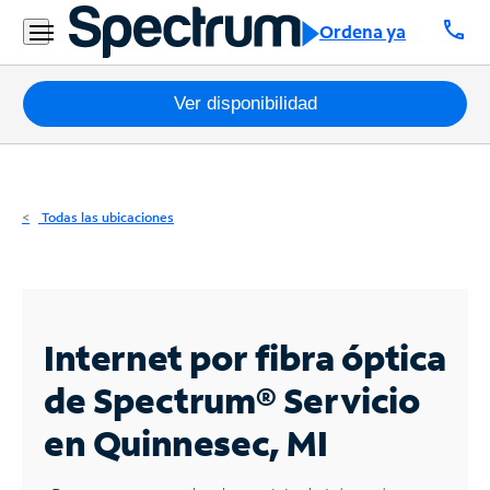
Residencial
call
Ordena ya
Business
Paquetes
Ver disponibilidad
Internet
TV
Todas las ubicaciones
Móvil
Teléfono
Residencial
Internet por fibra óptica
Business
de Spectrum®
Servicio
en Quinnesec, MI
Contáctanos
Inglés