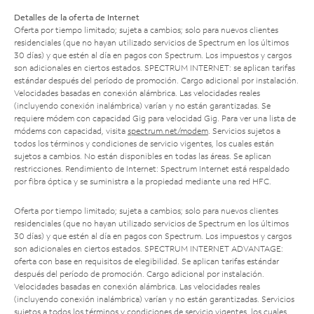
Detalles de la oferta de Internet
Oferta por tiempo limitado; sujeta a cambios; solo para nuevos clientes
residenciales (que no hayan utilizado servicios de Spectrum en los últimos
30 días) y que estén al día en pagos con Spectrum. Los impuestos y cargos
son adicionales en ciertos estados. SPECTRUM INTERNET: se aplican tarifas
estándar después del período de promoción. Cargo adicional por instalación.
Velocidades basadas en conexión alámbrica. Las velocidades reales
(incluyendo conexión inalámbrica) varían y no están garantizadas. Se
requiere módem con capacidad Gig para velocidad Gig. Para ver una lista de
módems con capacidad, visita
spectrum.net/modem
. Servicios sujetos a
todos los términos y condiciones de servicio vigentes, los cuales están
sujetos a cambios. No están disponibles en todas las áreas. Se aplican
restricciones. Rendimiento de Internet: Spectrum Internet está respaldado
por fibra óptica y se suministra a la propiedad mediante una red HFC.
Oferta por tiempo limitado; sujeta a cambios; solo para nuevos clientes
residenciales (que no hayan utilizado servicios de Spectrum en los últimos
30 días) y que estén al día en pagos con Spectrum. Los impuestos y cargos
son adicionales en ciertos estados. SPECTRUM INTERNET ADVANTAGE:
oferta con base en requisitos de elegibilidad. Se aplican tarifas estándar
después del período de promoción. Cargo adicional por instalación.
Velocidades basadas en conexión alámbrica. Las velocidades reales
(incluyendo conexión inalámbrica) varían y no están garantizadas. Servicios
sujetos a todos los términos y condiciones de servicio vigentes, los cuales