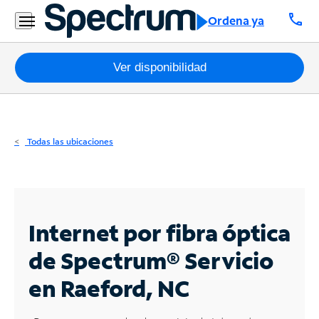
Residencial
call
Ordena ya
Business
Paquetes
Ver disponibilidad
Internet
TV
Todas las ubicaciones
Móvil
Teléfono
Residencial
Internet por fibra óptica
Business
de Spectrum®
Servicio
en Raeford, NC
Contáctanos
Inglés