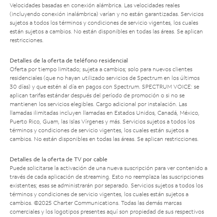
Velocidades basadas en conexión alámbrica. Las velocidades reales
(incluyendo conexión inalámbrica) varían y no están garantizadas. Servicios
sujetos a todos los términos y condiciones de servicio vigentes, los cuales
están sujetos a cambios. No están disponibles en todas las áreas. Se aplican
restricciones.
Detalles de la oferta de teléfono residencial
Oferta por tiempo limitado; sujeta a cambios; solo para nuevos clientes
residenciales (que no hayan utilizado servicios de Spectrum en los últimos
30 días) y que estén al día en pagos con Spectrum. SPECTRUM VOICE: se
aplican tarifas estándar después del período de promoción o si no se
mantienen los servicios elegibles. Cargo adicional por instalación. Las
llamadas ilimitadas incluyen llamadas en Estados Unidos, Canadá, México,
Puerto Rico, Guam, las Islas Vírgenes y más. Servicios sujetos a todos los
términos y condiciones de servicio vigentes, los cuales están sujetos a
cambios. No están disponibles en todas las áreas. Se aplican restricciones.
Detalles de la oferta de TV por cable
Puede solicitarse la activación de una nueva suscripción para ver contenido a
través de cada aplicación de streaming. Esto no reemplaza las suscripciones
existentes; esas se administrarán por separado. Servicios sujetos a todos los
términos y condiciones de servicio vigentes, los cuales están sujetos a
cambios. ©2025 Charter Communications. Todas las demás marcas
comerciales y los logotipos presentes aquí son propiedad de sus respectivos