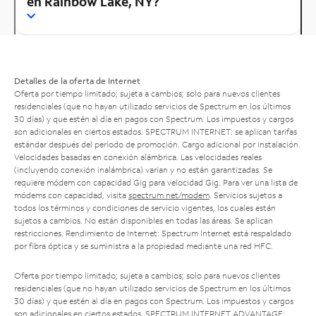
en Rainbow Lake, NY?
Detalles de la oferta de Internet
Oferta por tiempo limitado; sujeta a cambios; solo para nuevos clientes
residenciales (que no hayan utilizado servicios de Spectrum en los últimos
30 días) y que estén al día en pagos con Spectrum. Los impuestos y cargos
son adicionales en ciertos estados. SPECTRUM INTERNET: se aplican tarifas
estándar después del período de promoción. Cargo adicional por instalación.
Velocidades basadas en conexión alámbrica. Las velocidades reales
(incluyendo conexión inalámbrica) varían y no están garantizadas. Se
requiere módem con capacidad Gig para velocidad Gig. Para ver una lista de
módems con capacidad, visita
spectrum.net/modem
. Servicios sujetos a
todos los términos y condiciones de servicio vigentes, los cuales están
sujetos a cambios. No están disponibles en todas las áreas. Se aplican
restricciones. Rendimiento de Internet: Spectrum Internet está respaldado
por fibra óptica y se suministra a la propiedad mediante una red HFC.
Oferta por tiempo limitado; sujeta a cambios; solo para nuevos clientes
residenciales (que no hayan utilizado servicios de Spectrum en los últimos
30 días) y que estén al día en pagos con Spectrum. Los impuestos y cargos
son adicionales en ciertos estados. SPECTRUM INTERNET ADVANTAGE: