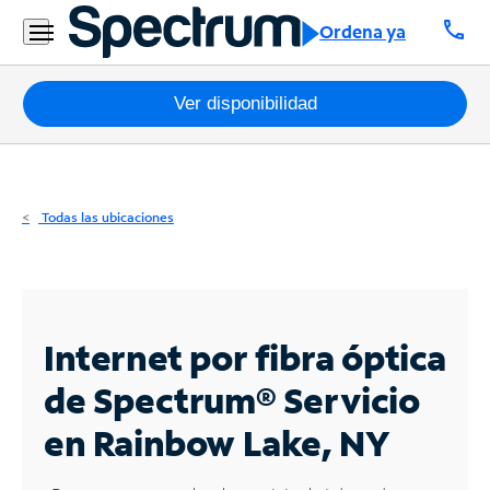
Residencial
call
Ordena ya
Business
Paquetes
Ver disponibilidad
Internet
TV
Todas las ubicaciones
Móvil
Teléfono
Residencial
Internet por fibra óptica
Business
de Spectrum®
Servicio
en Rainbow Lake, NY
Contáctanos
Inglés