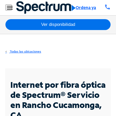
Residencial
call
Ordena ya
Business
Paquetes
Ver disponibilidad
Internet
TV
Todas las ubicaciones
Móvil
Teléfono
Residencial
Internet por fibra óptica
Business
de Spectrum®
Servicio
en Rancho Cucamonga,
Contáctanos
CA
Inglés