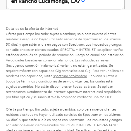
en Rancho Cucamonga, CA?
Detalles de la oferta de Internet
Oferta por tiempo limitado; sujeta a cambios; solo para nuevos clientes
residenciales (que no hayan utilizado servicios de Spectrum en los últimos
30 días) y que estén al día en pagos con Spectrum. Los impuestos y cargos
son adicionales en ciertos estados. SPECTRUM INTERNET: se aplican tarifas
estándar después del período de promoción. Cargo adicional por instalación.
Velocidades basadas en conexión alámbrica. Las velocidades reales
(incluyendo conexión inalámbrica) varían y no están garantizadas. Se
requiere módem con capacidad Gig para velocidad Gig. Para ver una lista de
módems con capacidad, visita
spectrum.net/modem
. Servicios sujetos a
todos los términos y condiciones de servicio vigentes, los cuales están
sujetos a cambios. No están disponibles en todas las áreas. Se aplican
restricciones. Rendimiento de Internet: Spectrum Internet está respaldado
por fibra óptica y se suministra a la propiedad mediante una red HFC.
Oferta por tiempo limitado; sujeta a cambios; solo para nuevos clientes
residenciales (que no hayan utilizado servicios de Spectrum en los últimos
30 días) y que estén al día en pagos con Spectrum. Los impuestos y cargos
son adicionales en ciertos estados. SPECTRUM INTERNET ADVANTAGE:
oferta con base en requisitos de elegibilidad. Se aplican tarifas estándar