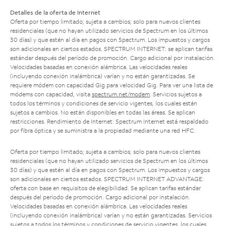
Detalles de la oferta de Internet
Oferta por tiempo limitado; sujeta a cambios; solo para nuevos clientes
residenciales (que no hayan utilizado servicios de Spectrum en los últimos
30 días) y que estén al día en pagos con Spectrum. Los impuestos y cargos
son adicionales en ciertos estados. SPECTRUM INTERNET: se aplican tarifas
estándar después del período de promoción. Cargo adicional por instalación.
Velocidades basadas en conexión alámbrica. Las velocidades reales
(incluyendo conexión inalámbrica) varían y no están garantizadas. Se
requiere módem con capacidad Gig para velocidad Gig. Para ver una lista de
módems con capacidad, visita
spectrum.net/modem
. Servicios sujetos a
todos los términos y condiciones de servicio vigentes, los cuales están
sujetos a cambios. No están disponibles en todas las áreas. Se aplican
restricciones. Rendimiento de Internet: Spectrum Internet está respaldado
por fibra óptica y se suministra a la propiedad mediante una red HFC.
Oferta por tiempo limitado; sujeta a cambios; solo para nuevos clientes
residenciales (que no hayan utilizado servicios de Spectrum en los últimos
30 días) y que estén al día en pagos con Spectrum. Los impuestos y cargos
son adicionales en ciertos estados. SPECTRUM INTERNET ADVANTAGE:
oferta con base en requisitos de elegibilidad. Se aplican tarifas estándar
después del período de promoción. Cargo adicional por instalación.
Velocidades basadas en conexión alámbrica. Las velocidades reales
(incluyendo conexión inalámbrica) varían y no están garantizadas. Servicios
sujetos a todos los términos y condiciones de servicio vigentes, los cuales