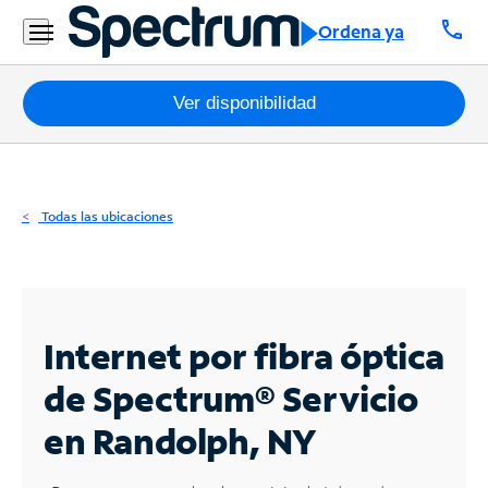
Residencial
call
Ordena ya
Business
Paquetes
Ver disponibilidad
Internet
TV
Todas las ubicaciones
Móvil
Teléfono
Residencial
Internet por fibra óptica
Business
de Spectrum®
Servicio
en Randolph, NY
Contáctanos
Inglés