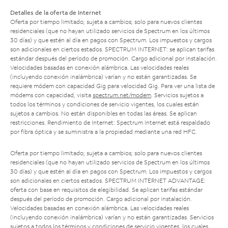
Detalles de la oferta de Internet
Oferta por tiempo limitado; sujeta a cambios; solo para nuevos clientes
residenciales (que no hayan utilizado servicios de Spectrum en los últimos
30 días) y que estén al día en pagos con Spectrum. Los impuestos y cargos
son adicionales en ciertos estados. SPECTRUM INTERNET: se aplican tarifas
estándar después del período de promoción. Cargo adicional por instalación.
Velocidades basadas en conexión alámbrica. Las velocidades reales
(incluyendo conexión inalámbrica) varían y no están garantizadas. Se
requiere módem con capacidad Gig para velocidad Gig. Para ver una lista de
módems con capacidad, visita
spectrum.net/modem
. Servicios sujetos a
todos los términos y condiciones de servicio vigentes, los cuales están
sujetos a cambios. No están disponibles en todas las áreas. Se aplican
restricciones. Rendimiento de Internet: Spectrum Internet está respaldado
por fibra óptica y se suministra a la propiedad mediante una red HFC.
Oferta por tiempo limitado; sujeta a cambios; solo para nuevos clientes
residenciales (que no hayan utilizado servicios de Spectrum en los últimos
30 días) y que estén al día en pagos con Spectrum. Los impuestos y cargos
son adicionales en ciertos estados. SPECTRUM INTERNET ADVANTAGE:
oferta con base en requisitos de elegibilidad. Se aplican tarifas estándar
después del período de promoción. Cargo adicional por instalación.
Velocidades basadas en conexión alámbrica. Las velocidades reales
(incluyendo conexión inalámbrica) varían y no están garantizadas. Servicios
sujetos a todos los términos y condiciones de servicio vigentes, los cuales