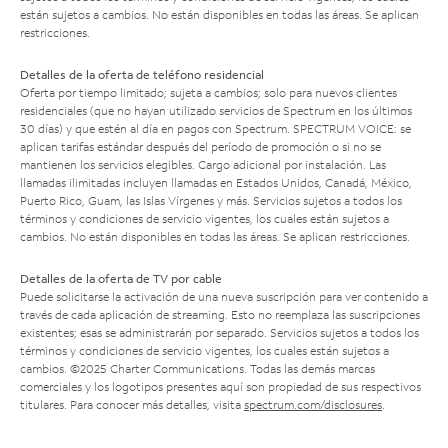
están sujetos a cambios. No están disponibles en todas las áreas. Se aplican
restricciones.
Detalles de la oferta de teléfono residencial
Oferta por tiempo limitado; sujeta a cambios; solo para nuevos clientes
residenciales (que no hayan utilizado servicios de Spectrum en los últimos
30 días) y que estén al día en pagos con Spectrum. SPECTRUM VOICE: se
aplican tarifas estándar después del período de promoción o si no se
mantienen los servicios elegibles. Cargo adicional por instalación. Las
llamadas ilimitadas incluyen llamadas en Estados Unidos, Canadá, México,
Puerto Rico, Guam, las Islas Vírgenes y más. Servicios sujetos a todos los
términos y condiciones de servicio vigentes, los cuales están sujetos a
cambios. No están disponibles en todas las áreas. Se aplican restricciones.
Detalles de la oferta de TV por cable
Puede solicitarse la activación de una nueva suscripción para ver contenido a
través de cada aplicación de streaming. Esto no reemplaza las suscripciones
existentes; esas se administrarán por separado. Servicios sujetos a todos los
términos y condiciones de servicio vigentes, los cuales están sujetos a
cambios. ©2025 Charter Communications. Todas las demás marcas
comerciales y los logotipos presentes aquí son propiedad de sus respectivos
titulares. Para conocer más detalles, visita
spectrum.com/disclosures
.