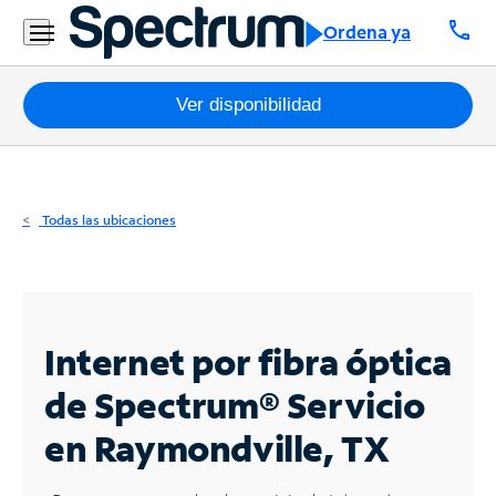
Residencial
call
Ordena ya
Business
Paquetes
Ver disponibilidad
Internet
TV
Todas las ubicaciones
Móvil
Teléfono
Residencial
Internet por fibra óptica
Business
de Spectrum®
Servicio
en Raymondville, TX
Contáctanos
Inglés