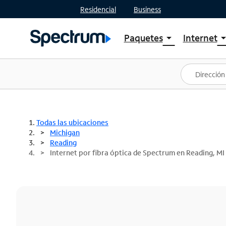
Residencial
Business
Paquetes
Internet
arrow_drop_down
arrow_drop
Ver paquetes
Spectr
Spectrum One
Planes
Mejores ofertas
Spectr
Ofertas en tu área
Intern
Todas las ubicaciones
Michigan
Reading
Internet por fibra óptica de Spectrum en Reading, MI