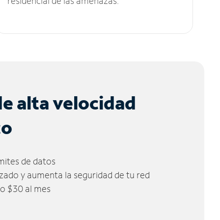
residencial de las amenazas.
de alta velocidad
co
ímites de datos
zado y aumenta la seguridad de tu red
lo $30 al mes