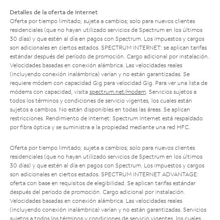
Detalles de la oferta de Internet
Oferta por tiempo limitado; sujeta a cambios; solo para nuevos clientes
residenciales (que no hayan utilizado servicios de Spectrum en los últimos
30 días) y que estén al día en pagos con Spectrum. Los impuestos y cargos
son adicionales en ciertos estados. SPECTRUM INTERNET: se aplican tarifas
estándar después del período de promoción. Cargo adicional por instalación.
Velocidades basadas en conexión alámbrica. Las velocidades reales
(incluyendo conexión inalámbrica) varían y no están garantizadas. Se
requiere módem con capacidad Gig para velocidad Gig. Para ver una lista de
módems con capacidad, visita
spectrum.net/modem
. Servicios sujetos a
todos los términos y condiciones de servicio vigentes, los cuales están
sujetos a cambios. No están disponibles en todas las áreas. Se aplican
restricciones. Rendimiento de Internet: Spectrum Internet está respaldado
por fibra óptica y se suministra a la propiedad mediante una red HFC.
Oferta por tiempo limitado; sujeta a cambios; solo para nuevos clientes
residenciales (que no hayan utilizado servicios de Spectrum en los últimos
30 días) y que estén al día en pagos con Spectrum. Los impuestos y cargos
son adicionales en ciertos estados. SPECTRUM INTERNET ADVANTAGE:
oferta con base en requisitos de elegibilidad. Se aplican tarifas estándar
después del período de promoción. Cargo adicional por instalación.
Velocidades basadas en conexión alámbrica. Las velocidades reales
(incluyendo conexión inalámbrica) varían y no están garantizadas. Servicios
sujetos a todos los términos y condiciones de servicio vigentes, los cuales