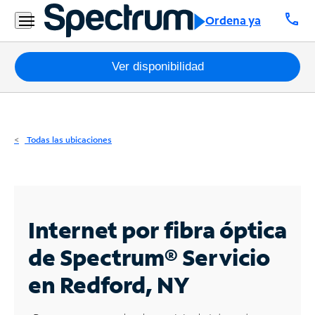
Residencial
call
Ordena ya
Business
Paquetes
Ver disponibilidad
Internet
TV
Todas las ubicaciones
Móvil
Teléfono
Residencial
Internet por fibra óptica
Business
de Spectrum®
Servicio
en Redford, NY
Contáctanos
Inglés