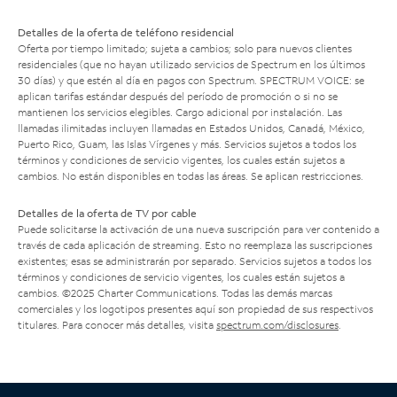
Detalles de la oferta de teléfono residencial
Oferta por tiempo limitado; sujeta a cambios; solo para nuevos clientes
residenciales (que no hayan utilizado servicios de Spectrum en los últimos
30 días) y que estén al día en pagos con Spectrum. SPECTRUM VOICE: se
aplican tarifas estándar después del período de promoción o si no se
mantienen los servicios elegibles. Cargo adicional por instalación. Las
llamadas ilimitadas incluyen llamadas en Estados Unidos, Canadá, México,
Puerto Rico, Guam, las Islas Vírgenes y más. Servicios sujetos a todos los
términos y condiciones de servicio vigentes, los cuales están sujetos a
cambios. No están disponibles en todas las áreas. Se aplican restricciones.
Detalles de la oferta de TV por cable
Puede solicitarse la activación de una nueva suscripción para ver contenido a
través de cada aplicación de streaming. Esto no reemplaza las suscripciones
existentes; esas se administrarán por separado. Servicios sujetos a todos los
términos y condiciones de servicio vigentes, los cuales están sujetos a
cambios. ©2025 Charter Communications. Todas las demás marcas
comerciales y los logotipos presentes aquí son propiedad de sus respectivos
titulares. Para conocer más detalles, visita
spectrum.com/disclosures
.