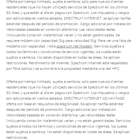
Oferta por tiempo limitado; sujeta a cambios; solo para nuevos clientes
residenciales (que no hayan utilizado servicios de Spectrum en los últimos
30 días) y que estén al día en pagos con Spectrum. Los impuestos y cargos
son adicionales en ciertos estados. SPECTRUM INTERNET: se aplican tarifas
estándar después del período de promoción. Cargo adicional por instalación.
Velocidades basadas en conexión alámbrica. Las velocidades reales
(incluyendo conexión inalámbrica) varían y no están garantizadas. Se
requiere módem con capacidad Gig para velocidad Gig. Para ver una lista de
módems con capacidad, visita
spectrum.net/modem
. Servicios sujetos a
todos los términos y condiciones de servicio vigentes, los cuales están
sujetos a cambios. No están disponibles en todas las áreas. Se aplican
restricciones. Rendimiento de Internet: Spectrum Internet está respaldado
por fibra óptica y se suministra a la propiedad mediante una red HFC.
Oferta por tiempo limitado; sujeta a cambios; solo para nuevos clientes
residenciales (que no hayan utilizado servicios de Spectrum en los últimos
30 días) y que estén al día en pagos con Spectrum. Los impuestos y cargos
son adicionales en ciertos estados. SPECTRUM INTERNET ADVANTAGE:
oferta con base en requisitos de elegibilidad. Se aplican tarifas estándar
después del período de promoción. Cargo adicional por instalación.
Velocidades basadas en conexión alámbrica. Las velocidades reales
(incluyendo conexión inalámbrica) varían y no están garantizadas. Servicios
sujetos a todos los términos y condiciones de servicio vigentes, los cuales
están sujetos a cambios. No están disponibles en todas las áreas. Se aplican
restricciones.