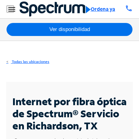
Residencial
call
Ordena ya
Business
Paquetes
Ver disponibilidad
Internet
TV
Todas las ubicaciones
Móvil
Teléfono
Residencial
Internet por fibra óptica
Business
de Spectrum®
Servicio
en Richardson, TX
Contáctanos
Inglés