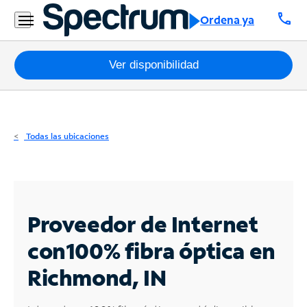
Residencial
call
Ordena ya
Business
Paquetes
Ver disponibilidad
Internet
TV
Todas las ubicaciones
Móvil
Teléfono
Residencial
Proveedor de Internet
Business
con
100% fibra óptica en
Richmond, IN
Contáctanos
Inglés