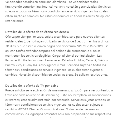
Velocidades basadas en conexión alámbrica. Las velocidades reales
(incluyendo conexión inalámbrica) varían y no están garantizadas. Servicios
sujetos a todos los términos y condiciones de servicio vigentes, los cuales
están sujetos a cambios. No están disponibles en todas las áreas. Se aplican
restricciones.
Detalles de la oferta de teléfono residencial
Oferta por tiempo limitado; sujeta a cambios; solo para nuevos clientes
residenciales (que no hayan utilizado servicios de Spectrum en los últimos
30 días) y que estén al día en pagos con Spectrum. SPECTRUM VOICE: se
aplican tarifas estándar después del período de promoción o si no se
mantienen los servicios elegibles. Cargo adicional por instalación. Las
llamadas ilimitadas incluyen llamadas en Estados Unidos, Canadá, México,
Puerto Rico, Guam, las Islas Vírgenes y más. Servicios sujetos a todos los
términos y condiciones de servicio vigentes, los cuales están sujetos a
cambios. No están disponibles en todas las áreas. Se aplican restricciones.
Detalles de la oferta de TV por cable
Puede solicitarse la activación de una nueva suscripción para ver contenido a
través de cada aplicación de streaming. Esto no reemplaza las suscripciones
existentes; esas se administrarán por separado. Servicios sujetos a todos los
términos y condiciones de servicio vigentes, los cuales están sujetos a
cambios. ©2025 Charter Communications. Todas las demás marcas
comerciales y los logotipos presentes aquí son propiedad de sus respectivos