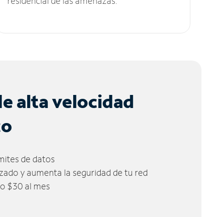
residencial de las amenazas.
de alta velocidad
co
ímites de datos
zado y aumenta la seguridad de tu red
lo $30 al mes