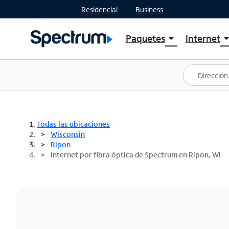
Residencial
Business
Paquetes
Internet
arrow_drop_down
arrow_drop
Ver paquetes
Spectr
Spectrum One
Planes
Mejores ofertas
Spectr
Ofertas en tu área
Intern
Todas las ubicaciones
Wisconsin
Ripon
Internet por fibra óptica de Spectrum en Ripon, WI