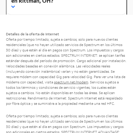
en Rittman, OH?
Detalles de la oferta de Internet
Oferta por tiempo limitado; sujeta a cambios; solo para nuevos clientes
residenciales (que no hayan utilizado servicios de Spectrum en los últimos
30 días) y que estén al día en pagos con Spectrum. Los impuestos y cargos
son adicionales en ciertos estados. SPECTRUM INTERNET: se aplican tarifas
estándar después del período de promoción. Cargo adicional por instalación.
Velocidades basadas en conexión alámbrica. Las velocidades reales
(incluyendo conexión inalámbrica) varían y no están garantizadas. Se
requiere módem con capacidad Gig para velocidad Gig. Para ver una lista de
módems con capacidad, visita
spectrum.net/modem
. Servicios sujetos a
todos los términos y condiciones de servicio vigentes, los cuales están
sujetos a cambios. No están disponibles en todas las áreas. Se aplican
restricciones. Rendimiento de Internet: Spectrum Internet está respaldado
por fibra óptica y se suministra a la propiedad mediante una red HFC.
Oferta por tiempo limitado; sujeta a cambios; solo para nuevos clientes
residenciales (que no hayan utilizado servicios de Spectrum en los últimos
30 días) y que estén al día en pagos con Spectrum. Los impuestos y cargos
son adicionales en ciertos estados. SPECTRUM INTERNET ADVANTAGE: