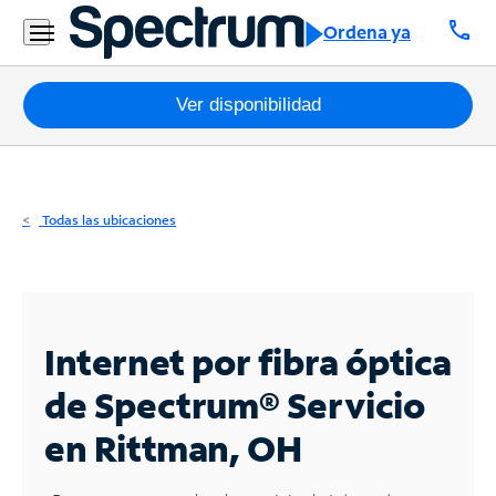
Residencial
call
Ordena ya
Business
Paquetes
Ver disponibilidad
Internet
TV
Todas las ubicaciones
Móvil
Teléfono
Residencial
Internet por fibra óptica
Business
de Spectrum®
Servicio
en Rittman, OH
Contáctanos
Inglés