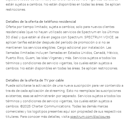
están sujetos a cambios. No están disponibles en todas las áreas. Se aplican
restricciones.
Detalles de la oferta de teléfono residencial
Oferta por tiempo limitado; sujeta a cambios; solo para nuevos clientes
residenciales (que no hayan utilizado servicios de Spectrum en los últimos
30 días) y que estén al día en pagos con Spectrum. SPECTRUM VOICE: se
aplican tarifas estándar después del período de promoción o si no se
mantienen los servicios elegibles. Cargo adicional por instalación. Las
llamadas ilimitadas incluyen llamadas en Estados Unidos, Canadá, México,
Puerto Rico, Guam, las Islas Vírgenes y más. Servicios sujetos a todos los
términos y condiciones de servicio vigentes, los cuales están sujetos a
cambios. No están disponibles en todas las áreas. Se aplican restricciones.
Detalles de la oferta de TV por cable
Puede solicitarse la activación de una nueva suscripción para ver contenido a
través de cada aplicación de streaming. Esto no reemplaza las suscripciones
existentes; esas se administrarán por separado. Servicios sujetos a todos los
términos y condiciones de servicio vigentes, los cuales están sujetos a
cambios. ©2025 Charter Communications. Todas las demás marcas
comerciales y los logotipos presentes aquí son propiedad de sus respectivos
titulares. Para conocer más detalles, visita
spectrum.com/disclosures
.