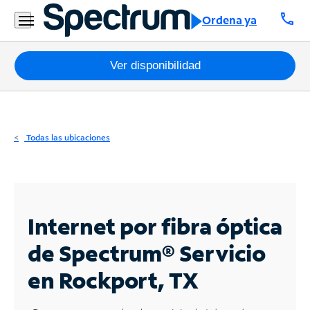
Residencial
call
Ordena ya
Business
Paquetes
Ver disponibilidad
Internet
TV
Todas las ubicaciones
Móvil
Teléfono
Residencial
Internet por fibra óptica
Business
de Spectrum®
Servicio
en Rockport, TX
Contáctanos
Inglés