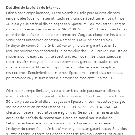
Detalles de la oferta de Internet
Oferta por tiempo limitado; sujeta a cambios; solo para nuevos clientes
residenciales (que no hayan utilizado servicios de Spectrum en los últimos
30 días) y que estén al día en pagos con Spectrum. Los impuestos y cargos
son adicionales en ciertos estados. SPECTRUM INTERNET: se aplican tarifas
estándar después del período de promoción. Cargo adicional por instalación.
Velocidades basadas en conexión alámbrica. Las velocidades reales
(incluyendo conexión inalámbrica) varían y no están garantizadas. Se
requiere módem con capacidad Gig para velocidad Gig. Para ver una lista de
módems con capacidad, visita
spectrum.net/modem
. Servicios sujetos a
todos los términos y condiciones de servicio vigentes, los cuales están
sujetos a cambios. No están disponibles en todas las áreas. Se aplican
restricciones. Rendimiento de Internet: Spectrum Internet está respaldado
por fibra óptica y se suministra a la propiedad mediante una red HFC.
Oferta por tiempo limitado; sujeta a cambios; solo para nuevos clientes
residenciales (que no hayan utilizado servicios de Spectrum en los últimos
30 días) y que estén al día en pagos con Spectrum. Los impuestos y cargos
son adicionales en ciertos estados. SPECTRUM INTERNET ADVANTAGE:
oferta con base en requisitos de elegibilidad. Se aplican tarifas estándar
después del período de promoción. Cargo adicional por instalación.
Velocidades basadas en conexión alámbrica. Las velocidades reales
(incluyendo conexión inalámbrica) varían y no están garantizadas. Servicios
sujetos a todos los términos y condiciones de servicio vigentes, los cuales