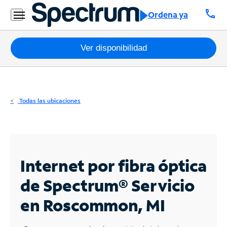
Residencial
call
Ordena ya
Business
Paquetes
Ver disponibilidad
Internet
TV
Todas las ubicaciones
Móvil
Teléfono
Residencial
Internet por fibra óptica
Business
de Spectrum®
Servicio
en Roscommon, MI
Contáctanos
Inglés