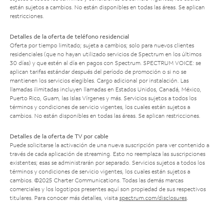
están sujetos a cambios. No están disponibles en todas las áreas. Se aplican
restricciones.
Detalles de la oferta de teléfono residencial
Oferta por tiempo limitado; sujeta a cambios; solo para nuevos clientes
residenciales (que no hayan utilizado servicios de Spectrum en los últimos
30 días) y que estén al día en pagos con Spectrum. SPECTRUM VOICE: se
aplican tarifas estándar después del período de promoción o si no se
mantienen los servicios elegibles. Cargo adicional por instalación. Las
llamadas ilimitadas incluyen llamadas en Estados Unidos, Canadá, México,
Puerto Rico, Guam, las Islas Vírgenes y más. Servicios sujetos a todos los
términos y condiciones de servicio vigentes, los cuales están sujetos a
cambios. No están disponibles en todas las áreas. Se aplican restricciones.
Detalles de la oferta de TV por cable
Puede solicitarse la activación de una nueva suscripción para ver contenido a
través de cada aplicación de streaming. Esto no reemplaza las suscripciones
existentes; esas se administrarán por separado. Servicios sujetos a todos los
términos y condiciones de servicio vigentes, los cuales están sujetos a
cambios. ©2025 Charter Communications. Todas las demás marcas
comerciales y los logotipos presentes aquí son propiedad de sus respectivos
titulares. Para conocer más detalles, visita
spectrum.com/disclosures
.