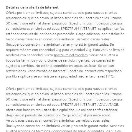
Detalles de la oferta de Internet
Oferta por tiempo limitado; sujeta a cambios; solo para nuevos clientes
residenciales (que no hayan utilizado servicios de Spectrum en los últimos
30 días) y que estén al día en pagos con Spectrum. Los impuestos y cargos
son adicionales en ciertos estados. SPECTRUM INTERNET: se aplican tarifas
estándar después del período de promoción. Cargo adicional por instalación.
Velocidades basadas en conexión alámbrica. Las velocidades reales
(incluyendo conexión inalámbrica) varían y no están garantizadas. Se
requiere módem con capacidad Gig para velocidad Gig. Para ver una lista de
módems con capacidad, visita
spectrum.net/modem
. Servicios sujetos a
todos los términos y condiciones de servicio vigentes, los cuales están
sujetos a cambios. No están disponibles en todas las áreas. Se aplican
restricciones. Rendimiento de Internet: Spectrum Internet está respaldado
por fibra óptica y se suministra a la propiedad mediante una red HFC.
Oferta por tiempo limitado; sujeta a cambios; solo para nuevos clientes
residenciales (que no hayan utilizado servicios de Spectrum en los últimos
30 días) y que estén al día en pagos con Spectrum. Los impuestos y cargos
son adicionales en ciertos estados. SPECTRUM INTERNET ADVANTAGE:
oferta con base en requisitos de elegibilidad. Se aplican tarifas estándar
después del período de promoción. Cargo adicional por instalación.
Velocidades basadas en conexión alámbrica. Las velocidades reales
(incluyendo conexión inalámbrica) varían y no están garantizadas. Servicios
sujetos a todos los términos y condiciones de servicio vigentes, los cuales