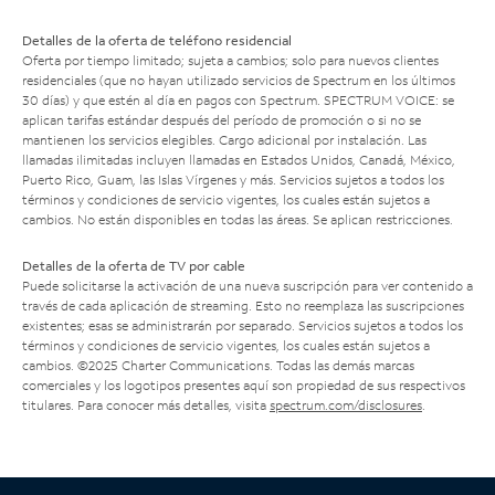
Detalles de la oferta de teléfono residencial
Oferta por tiempo limitado; sujeta a cambios; solo para nuevos clientes
residenciales (que no hayan utilizado servicios de Spectrum en los últimos
30 días) y que estén al día en pagos con Spectrum. SPECTRUM VOICE: se
aplican tarifas estándar después del período de promoción o si no se
mantienen los servicios elegibles. Cargo adicional por instalación. Las
llamadas ilimitadas incluyen llamadas en Estados Unidos, Canadá, México,
Puerto Rico, Guam, las Islas Vírgenes y más. Servicios sujetos a todos los
términos y condiciones de servicio vigentes, los cuales están sujetos a
cambios. No están disponibles en todas las áreas. Se aplican restricciones.
Detalles de la oferta de TV por cable
Puede solicitarse la activación de una nueva suscripción para ver contenido a
través de cada aplicación de streaming. Esto no reemplaza las suscripciones
existentes; esas se administrarán por separado. Servicios sujetos a todos los
términos y condiciones de servicio vigentes, los cuales están sujetos a
cambios. ©2025 Charter Communications. Todas las demás marcas
comerciales y los logotipos presentes aquí son propiedad de sus respectivos
titulares. Para conocer más detalles, visita
spectrum.com/disclosures
.