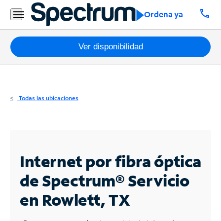
Residencial
call
Ordena ya
Business
Paquetes
Ver disponibilidad
Internet
TV
Todas las ubicaciones
Móvil
Teléfono
Residencial
Internet por fibra óptica
Business
de Spectrum®
Servicio
en Rowlett, TX
Contáctanos
Inglés