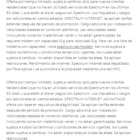
Oferta por tiempo limitado; sujeta a cambios; solo para nuevos clientes
residenciales (que no hayan utilizado servicios de Spectrum en los últimos
30 días) y que estén al día en pagos con Spectrum. Los impuestos y cargos
son adicionales en ciertos estados. SPECTRUM INTERNET: se aplican tarifas
estándar después del período de promoción. Cargo adicional por instalación.
Velocidades basadas en conexión alámbrica. Las velocidades reales
(incluyendo conexión inalámbrica) varían y no están garantizadas. Se
requiere módem con capacidad Gig para velocidad Gig. Para ver una lista de
módems con capacidad, visita
spectrum.net/modem
. Servicios sujetos a
todos los términos y condiciones de servicio vigentes, los cuales están
sujetos a cambios. No están disponibles en todas las áreas. Se aplican
restricciones. Rendimiento de Internet: Spectrum Internet está respaldado
por fibra óptica y se suministra a la propiedad mediante una red HFC.
Oferta por tiempo limitado; sujeta a cambios; solo para nuevos clientes
residenciales (que no hayan utilizado servicios de Spectrum en los últimos
30 días) y que estén al día en pagos con Spectrum. Los impuestos y cargos
son adicionales en ciertos estados. SPECTRUM INTERNET ADVANTAGE:
oferta con base en requisitos de elegibilidad. Se aplican tarifas estándar
después del período de promoción. Cargo adicional por instalación.
Velocidades basadas en conexión alámbrica. Las velocidades reales
(incluyendo conexión inalámbrica) varían y no están garantizadas. Servicios
sujetos a todos los términos y condiciones de servicio vigentes, los cuales
están sujetos a cambios. No están disponibles en todas las áreas. Se aplican
restricciones.