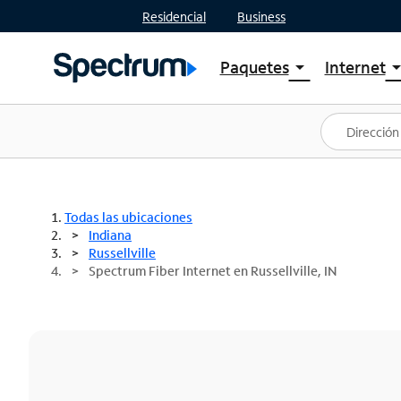
Residencial
Business
Paquetes
Internet
arrow_drop_down
arrow_drop
Ver paquetes
Spectr
Spectrum One
Planes
Mejores ofertas
Spectr
Ofertas en tu área
Intern
Todas las ubicaciones
Indiana
Russellville
Spectrum Fiber Internet en Russellville, IN