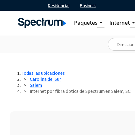
Residencial
Business
Paquetes
Internet
arrow_drop_down
arrow_drop
Ver paquetes
Spectr
Spectrum One
Planes
Mejores ofertas
Spectr
Ofertas en tu área
Intern
Todas las ubicaciones
Carolina del Sur
Salem
Internet por fibra óptica de Spectrum en Salem, SC