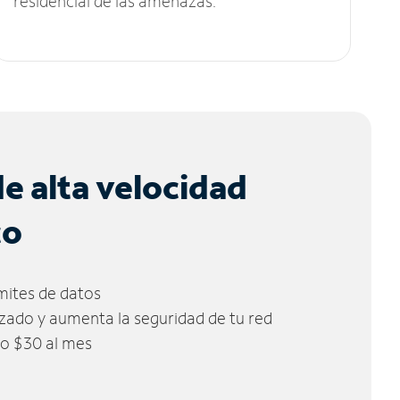
residencial de las amenazas.
de alta velocidad
co
ímites de datos
zado y aumenta la seguridad de tu red
lo $30 al mes