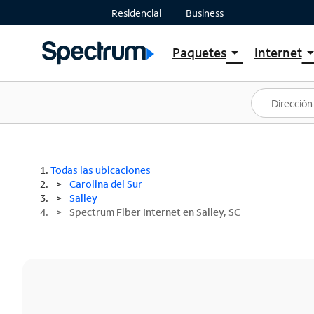
Residencial
Business
Paquetes
Internet
arrow_drop_down
arrow_drop
Ver paquetes
Spectr
Spectrum One
Planes
Mejores ofertas
Spectr
Ofertas en tu área
Intern
Todas las ubicaciones
Carolina del Sur
Salley
Spectrum Fiber Internet en Salley, SC