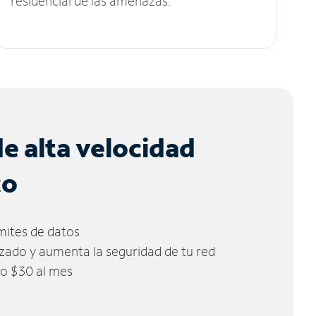
residencial de las amenazas.
de alta velocidad
co
ímites de datos
zado y aumenta la seguridad de tu red
lo $30 al mes