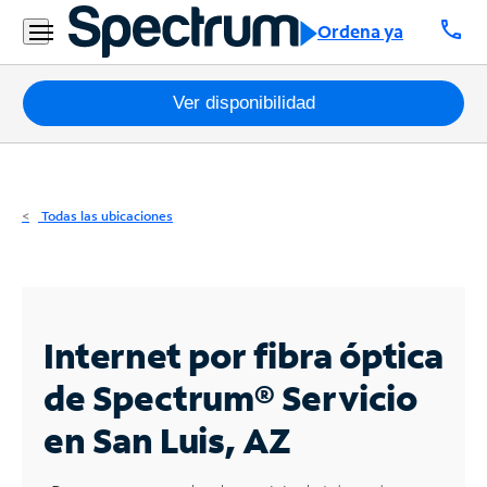
Residencial
call
Ordena ya
Business
Paquetes
Ver disponibilidad
Internet
TV
Todas las ubicaciones
Móvil
Teléfono
Residencial
Internet por fibra óptica
Business
de Spectrum®
Servicio
en San Luis, AZ
Contáctanos
Inglés