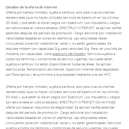
Detalles de la oferta de Internet
Oferta por tiempo limitado; sujeta a cambios; solo para nuevos clientes
residenciales (que no hayan utilizado servicios de Spectrum en los últimos
30 días) y que estén al día en pagos con Spectrum. Los impuestos y cargos
son adicionales en ciertos estados. SPECTRUM INTERNET: se aplican tarifas
estándar después del período de promoción. Cargo adicional por instalación.
Velocidades basadas en conexión alámbrica. Las velocidades reales
(incluyendo conexión inalámbrica) varían y no están garantizadas. Se
requiere módem con capacidad Gig para velocidad Gig. Para ver una lista de
módems con capacidad, visita
spectrum.net/modem
. Servicios sujetos a
todos los términos y condiciones de servicio vigentes, los cuales están
sujetos a cambios. No están disponibles en todas las áreas. Se aplican
restricciones. Rendimiento de Internet: Spectrum Internet está respaldado
por fibra óptica y se suministra a la propiedad mediante una red HFC.
Oferta por tiempo limitado; sujeta a cambios; solo para nuevos clientes
residenciales (que no hayan utilizado servicios de Spectrum en los últimos
30 días) y que estén al día en pagos con Spectrum. Los impuestos y cargos
son adicionales en ciertos estados. SPECTRUM INTERNET ADVANTAGE:
oferta con base en requisitos de elegibilidad. Se aplican tarifas estándar
después del período de promoción. Cargo adicional por instalación.
Velocidades basadas en conexión alámbrica. Las velocidades reales
(incluyendo conexión inalámbrica) varían y no están garantizadas. Servicios
sujetos a todos los términos y condiciones de servicio vigentes, los cuales