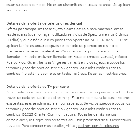
están sujetos a cambios. No están disponibles en todas las áreas. Se aplican
restricciones.
Detalles de la oferta de teléfono residencial
Oferta por tiempo limitado; sujeta a cambios; solo para nuevos clientes
residenciales (que no hayan utilizado servicios de Spectrum en los últimos
30 días) y que estén al día en pagos con Spectrum. SPECTRUM VOICE: se
aplican tarifas estándar después del período de promoción o si no se
mantienen los servicios elegibles. Cargo adicional por instalación. Las
llamadas ilimitadas incluyen llamadas en Estados Unidos, Canadá, México,
Puerto Rico, Guam, las Islas Vírgenes y más. Servicios sujetos a todos los
términos y condiciones de servicio vigentes, los cuales están sujetos a
cambios. No están disponibles en todas las áreas. Se aplican restricciones.
Detalles de la oferta de TV por cable
Puede solicitarse la activación de una nueva suscripción para ver contenido a
través de cada aplicación de streaming. Esto no reemplaza las suscripciones
existentes; esas se administrarán por separado. Servicios sujetos a todos los
términos y condiciones de servicio vigentes, los cuales están sujetos a
cambios. ©2025 Charter Communications. Todas las demás marcas
comerciales y los logotipos presentes aquí son propiedad de sus respectivos
titulares. Para conocer más detalles, visita
spectrum.com/disclosures
.