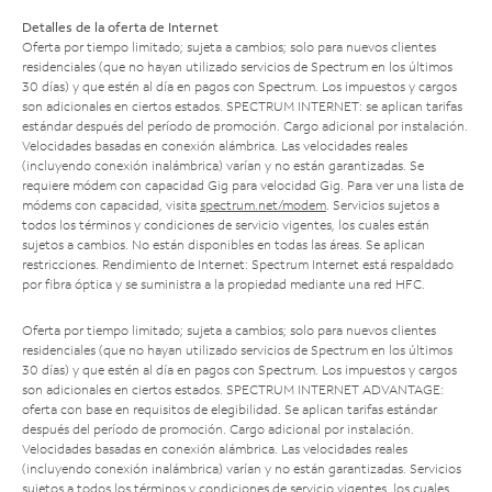
Detalles de la oferta de Internet
Oferta por tiempo limitado; sujeta a cambios; solo para nuevos clientes
residenciales (que no hayan utilizado servicios de Spectrum en los últimos
30 días) y que estén al día en pagos con Spectrum. Los impuestos y cargos
son adicionales en ciertos estados. SPECTRUM INTERNET: se aplican tarifas
estándar después del período de promoción. Cargo adicional por instalación.
Velocidades basadas en conexión alámbrica. Las velocidades reales
(incluyendo conexión inalámbrica) varían y no están garantizadas. Se
requiere módem con capacidad Gig para velocidad Gig. Para ver una lista de
módems con capacidad, visita
spectrum.net/modem
. Servicios sujetos a
todos los términos y condiciones de servicio vigentes, los cuales están
sujetos a cambios. No están disponibles en todas las áreas. Se aplican
restricciones. Rendimiento de Internet: Spectrum Internet está respaldado
por fibra óptica y se suministra a la propiedad mediante una red HFC.
Oferta por tiempo limitado; sujeta a cambios; solo para nuevos clientes
residenciales (que no hayan utilizado servicios de Spectrum en los últimos
30 días) y que estén al día en pagos con Spectrum. Los impuestos y cargos
son adicionales en ciertos estados. SPECTRUM INTERNET ADVANTAGE:
oferta con base en requisitos de elegibilidad. Se aplican tarifas estándar
después del período de promoción. Cargo adicional por instalación.
Velocidades basadas en conexión alámbrica. Las velocidades reales
(incluyendo conexión inalámbrica) varían y no están garantizadas. Servicios
sujetos a todos los términos y condiciones de servicio vigentes, los cuales