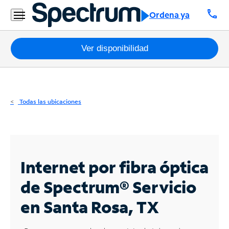
Residencial
call
Ordena ya
Business
Paquetes
Ver disponibilidad
Internet
TV
Todas las ubicaciones
Móvil
Teléfono
Residencial
Internet por fibra óptica
Business
de Spectrum®
Servicio
en Santa Rosa, TX
Contáctanos
Inglés