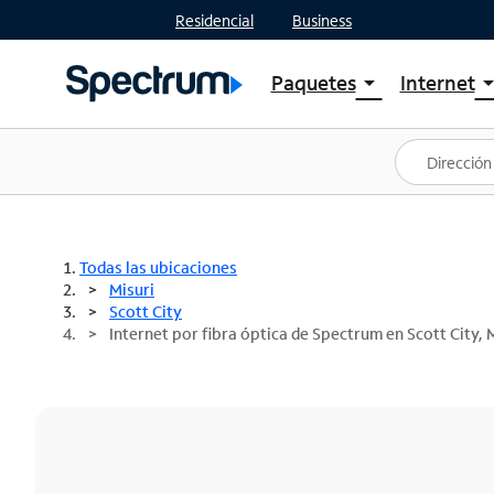
Residencial
Business
Paquetes
Internet
arrow_drop_down
arrow_drop
Ver paquetes
Spectr
Spectrum One
Planes
Mejores ofertas
Spectr
Ofertas en tu área
Intern
Todas las ubicaciones
Misuri
Scott City
Internet por fibra óptica de Spectrum en Scott City,