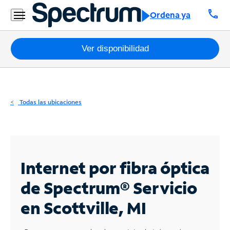
Residencial
call
Ordena ya
Business
Paquetes
Ver disponibilidad
Internet
TV
Todas las ubicaciones
Móvil
Teléfono
Residencial
Internet por fibra óptica
Business
de Spectrum®
Servicio
en Scottville, MI
Contáctanos
Inglés