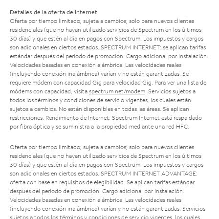
Detalles de la oferta de Internet
Oferta por tiempo limitado; sujeta a cambios; solo para nuevos clientes
residenciales (que no hayan utilizado servicios de Spectrum en los últimos
30 días) y que estén al día en pagos con Spectrum. Los impuestos y cargos
son adicionales en ciertos estados. SPECTRUM INTERNET: se aplican tarifas
estándar después del período de promoción. Cargo adicional por instalación.
Velocidades basadas en conexión alámbrica. Las velocidades reales
(incluyendo conexión inalámbrica) varían y no están garantizadas. Se
requiere módem con capacidad Gig para velocidad Gig. Para ver una lista de
módems con capacidad, visita
spectrum.net/modem
. Servicios sujetos a
todos los términos y condiciones de servicio vigentes, los cuales están
sujetos a cambios. No están disponibles en todas las áreas. Se aplican
restricciones. Rendimiento de Internet: Spectrum Internet está respaldado
por fibra óptica y se suministra a la propiedad mediante una red HFC.
Oferta por tiempo limitado; sujeta a cambios; solo para nuevos clientes
residenciales (que no hayan utilizado servicios de Spectrum en los últimos
30 días) y que estén al día en pagos con Spectrum. Los impuestos y cargos
son adicionales en ciertos estados. SPECTRUM INTERNET ADVANTAGE:
oferta con base en requisitos de elegibilidad. Se aplican tarifas estándar
después del período de promoción. Cargo adicional por instalación.
Velocidades basadas en conexión alámbrica. Las velocidades reales
(incluyendo conexión inalámbrica) varían y no están garantizadas. Servicios
sujetos a todos los términos y condiciones de servicio vigentes, los cuales