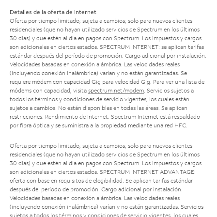
Detalles de la oferta de Internet
Oferta por tiempo limitado; sujeta a cambios; solo para nuevos clientes
residenciales (que no hayan utilizado servicios de Spectrum en los últimos
30 días) y que estén al día en pagos con Spectrum. Los impuestos y cargos
son adicionales en ciertos estados. SPECTRUM INTERNET: se aplican tarifas
estándar después del período de promoción. Cargo adicional por instalación.
Velocidades basadas en conexión alámbrica. Las velocidades reales
(incluyendo conexión inalámbrica) varían y no están garantizadas. Se
requiere módem con capacidad Gig para velocidad Gig. Para ver una lista de
módems con capacidad, visita
spectrum.net/modem
. Servicios sujetos a
todos los términos y condiciones de servicio vigentes, los cuales están
sujetos a cambios. No están disponibles en todas las áreas. Se aplican
restricciones. Rendimiento de Internet: Spectrum Internet está respaldado
por fibra óptica y se suministra a la propiedad mediante una red HFC.
Oferta por tiempo limitado; sujeta a cambios; solo para nuevos clientes
residenciales (que no hayan utilizado servicios de Spectrum en los últimos
30 días) y que estén al día en pagos con Spectrum. Los impuestos y cargos
son adicionales en ciertos estados. SPECTRUM INTERNET ADVANTAGE:
oferta con base en requisitos de elegibilidad. Se aplican tarifas estándar
después del período de promoción. Cargo adicional por instalación.
Velocidades basadas en conexión alámbrica. Las velocidades reales
(incluyendo conexión inalámbrica) varían y no están garantizadas. Servicios
sujetos a todos los términos y condiciones de servicio vigentes, los cuales