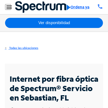
Residencial
call
Ordena ya
Business
Paquetes
Ver disponibilidad
Internet
TV
Todas las ubicaciones
Móvil
Teléfono
Residencial
Internet por fibra óptica
Business
de Spectrum®
Servicio
en Sebastian, FL
Contáctanos
Inglés