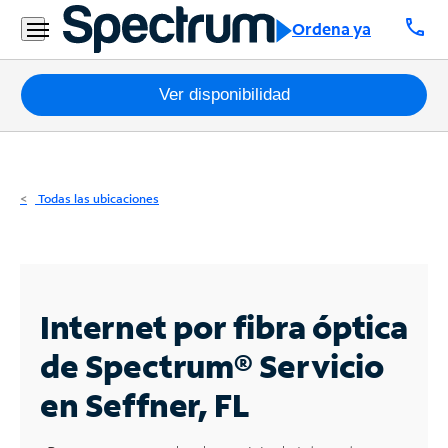
Residencial
call
Ordena ya
Business
Paquetes
Ver disponibilidad
Internet
TV
Todas las ubicaciones
Móvil
Teléfono
Residencial
Internet por fibra óptica
Business
de Spectrum®
Servicio
en Seffner, FL
Contáctanos
Inglés