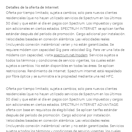
Detalles de la oferta de Internet
Oferta por tiempo limitado; sujeta a cambios; solo para nuevos clientes
residenciales (que no hayan utilizado servicios de Spectrum en los últimos
30 días) y que estén al día en pagos con Spectrum. Los impuestos y cargos
son adicionales en ciertos estados. SPECTRUM INTERNET: se aplican tarifas
estándar después del período de promoción. Cargo adicional por instalación.
Velocidades basadas en conexión alámbrica. Las velocidades reales
(incluyendo conexión inalámbrica) varían y no están garantizadas. Se
requiere módem con capacidad Gig para velocidad Gig. Para ver una lista de
módems con capacidad, visita
spectrum.net/modem
. Servicios sujetos a
todos los términos y condiciones de servicio vigentes, los cuales están
sujetos a cambios. No están disponibles en todas las áreas. Se aplican
restricciones. Rendimiento de Internet: Spectrum Internet está respaldado
por fibra óptica y se suministra a la propiedad mediante una red HFC.
Oferta por tiempo limitado; sujeta a cambios; solo para nuevos clientes
residenciales (que no hayan utilizado servicios de Spectrum en los últimos
30 días) y que estén al día en pagos con Spectrum. Los impuestos y cargos
son adicionales en ciertos estados. SPECTRUM INTERNET ADVANTAGE:
oferta con base en requisitos de elegibilidad. Se aplican tarifas estándar
después del período de promoción. Cargo adicional por instalación.
Velocidades basadas en conexión alámbrica. Las velocidades reales
(incluyendo conexión inalámbrica) varían y no están garantizadas. Servicios
sujetos a todos los términos y condiciones de servicio vigentes, los cuales