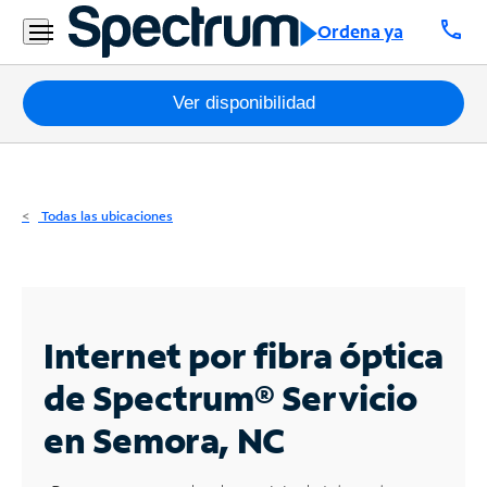
Residencial
call
Ordena ya
Business
Paquetes
Ver disponibilidad
Internet
TV
Todas las ubicaciones
Móvil
Teléfono
Residencial
Internet por fibra óptica
Business
de Spectrum®
Servicio
en Semora, NC
Contáctanos
Inglés