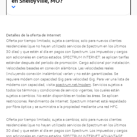
en Shelbyville, MO?
Detalles de la oferta de Internet
Oferta por tiempo limitado; sujeta a cambios; solo para nuevos clientes
residenciales (que no hayan utilizado servicios de Spectrum en los últimos
30 días) y que estén al día en pagos con Spectrum. Los impuestos y cargos
son adicionales en ciertos estados. SPECTRUM INTERNET: se aplican tarifas
estándar después del período de promoción. Cargo adicional por instalación.
Velocidades basadas en conexión alámbrica. Las velocidades reales
(incluyendo conexión inalámbrica) varían y no están garantizadas. Se
requiere módem con capacidad Gig para velocidad Gig. Para ver una lista de
módems con capacidad, visita
spectrum.net/modem
. Servicios sujetos a
todos los términos y condiciones de servicio vigentes, los cuales están
sujetos a cambios. No están disponibles en todas las áreas. Se aplican
restricciones. Rendimiento de Internet: Spectrum Internet está respaldado
por fibra óptica y se suministra a la propiedad mediante una red HFC.
Oferta por tiempo limitado; sujeta a cambios; solo para nuevos clientes
residenciales (que no hayan utilizado servicios de Spectrum en los últimos
30 días) y que estén al día en pagos con Spectrum. Los impuestos y cargos
son adicionales en ciertos estados. SPECTRUM INTERNET ADVANTAGE: