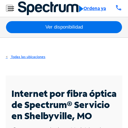
Residencial
call
Ordena ya
Business
Paquetes
Ver disponibilidad
Internet
TV
Todas las ubicaciones
Móvil
Teléfono
Residencial
Internet por fibra óptica
Business
de Spectrum®
Servicio
en Shelbyville, MO
Contáctanos
Inglés