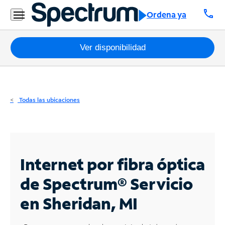
Residencial
call
Ordena ya
Business
Paquetes
Ver disponibilidad
Internet
TV
Todas las ubicaciones
Móvil
Teléfono
Residencial
Internet por fibra óptica
Business
de Spectrum®
Servicio
en Sheridan, MI
Contáctanos
Inglés