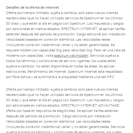
Detalles de la oferta de Internet
Oferta por tiempo limitado; sujeta a cambios; solo para nuevos clientes
residenciales (que no hayan utilizado servicios de Spectrum en los últimos
30 días) y que estén al día en pagos con Spectrum. Los impuestos y cargos
son adicionales en ciertos estados. SPECTRUM INTERNET: se aplican tarifas
estándar después del período de promoción. Cargo adicional por instalación.
Velocidades basadas en conexión alámbrica. Las velocidades reales
(incluyendo conexión inalámbrica) varían y no están garantizadas. Se
requiere módem con capacidad Gig para velocidad Gig. Para ver una lista de
módems con capacidad, visita
spectrum.net/modem
. Servicios sujetos a
todos los términos y condiciones de servicio vigentes, los cuales están
sujetos a cambios. No están disponibles en todas las áreas. Se aplican
restricciones. Rendimiento de Internet: Spectrum Internet está respaldado
por fibra óptica y se suministra a la propiedad mediante una red HFC.
Oferta por tiempo limitado; sujeta a cambios; solo para nuevos clientes
residenciales (que no hayan utilizado servicios de Spectrum en los últimos
30 días) y que estén al día en pagos con Spectrum. Los impuestos y cargos
son adicionales en ciertos estados. SPECTRUM INTERNET ADVANTAGE:
oferta con base en requisitos de elegibilidad. Se aplican tarifas estándar
después del período de promoción. Cargo adicional por instalación.
Velocidades basadas en conexión alámbrica. Las velocidades reales
(incluyendo conexión inalámbrica) varían y no están garantizadas. Servicios
sujetos a todos los términos y condiciones de servicio vigentes, los cuales