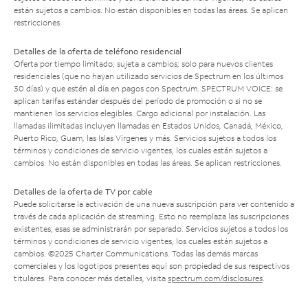
están sujetos a cambios. No están disponibles en todas las áreas. Se aplican
restricciones.
Detalles de la oferta de teléfono residencial
Oferta por tiempo limitado; sujeta a cambios; solo para nuevos clientes
residenciales (que no hayan utilizado servicios de Spectrum en los últimos
30 días) y que estén al día en pagos con Spectrum. SPECTRUM VOICE: se
aplican tarifas estándar después del período de promoción o si no se
mantienen los servicios elegibles. Cargo adicional por instalación. Las
llamadas ilimitadas incluyen llamadas en Estados Unidos, Canadá, México,
Puerto Rico, Guam, las Islas Vírgenes y más. Servicios sujetos a todos los
términos y condiciones de servicio vigentes, los cuales están sujetos a
cambios. No están disponibles en todas las áreas. Se aplican restricciones.
Detalles de la oferta de TV por cable
Puede solicitarse la activación de una nueva suscripción para ver contenido a
través de cada aplicación de streaming. Esto no reemplaza las suscripciones
existentes; esas se administrarán por separado. Servicios sujetos a todos los
términos y condiciones de servicio vigentes, los cuales están sujetos a
cambios. ©2025 Charter Communications. Todas las demás marcas
comerciales y los logotipos presentes aquí son propiedad de sus respectivos
titulares. Para conocer más detalles, visita
spectrum.com/disclosures
.