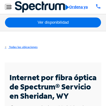
Residencial
call
Ordena ya
Business
Paquetes
Ver disponibilidad
Internet
TV
Todas las ubicaciones
Móvil
Teléfono
Residencial
Internet por fibra óptica
Business
de Spectrum®
Servicio
en Sheridan, WY
Contáctanos
Inglés