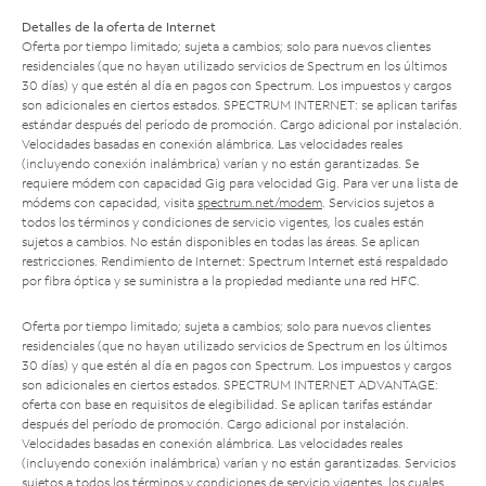
Detalles de la oferta de Internet
Oferta por tiempo limitado; sujeta a cambios; solo para nuevos clientes
residenciales (que no hayan utilizado servicios de Spectrum en los últimos
30 días) y que estén al día en pagos con Spectrum. Los impuestos y cargos
son adicionales en ciertos estados. SPECTRUM INTERNET: se aplican tarifas
estándar después del período de promoción. Cargo adicional por instalación.
Velocidades basadas en conexión alámbrica. Las velocidades reales
(incluyendo conexión inalámbrica) varían y no están garantizadas. Se
requiere módem con capacidad Gig para velocidad Gig. Para ver una lista de
módems con capacidad, visita
spectrum.net/modem
. Servicios sujetos a
todos los términos y condiciones de servicio vigentes, los cuales están
sujetos a cambios. No están disponibles en todas las áreas. Se aplican
restricciones. Rendimiento de Internet: Spectrum Internet está respaldado
por fibra óptica y se suministra a la propiedad mediante una red HFC.
Oferta por tiempo limitado; sujeta a cambios; solo para nuevos clientes
residenciales (que no hayan utilizado servicios de Spectrum en los últimos
30 días) y que estén al día en pagos con Spectrum. Los impuestos y cargos
son adicionales en ciertos estados. SPECTRUM INTERNET ADVANTAGE:
oferta con base en requisitos de elegibilidad. Se aplican tarifas estándar
después del período de promoción. Cargo adicional por instalación.
Velocidades basadas en conexión alámbrica. Las velocidades reales
(incluyendo conexión inalámbrica) varían y no están garantizadas. Servicios
sujetos a todos los términos y condiciones de servicio vigentes, los cuales