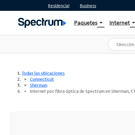
Residencial
Business
Paquetes
Internet
arrow_drop_down
arrow_drop
Ver paquetes
Spectr
Spectrum One
Planes
Mejores ofertas
Spectr
Ofertas en tu área
Intern
Todas las ubicaciones
Connecticut
Sherman
Internet por fibra óptica de Spectrum en Sherman, C