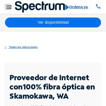
Residencial
call
Ordena ya
Business
Paquetes
Ver disponibilidad
Internet
TV
Todas las ubicaciones
Móvil
Teléfono
Residencial
Proveedor de Internet
Business
con
100% fibra óptica en
Skamokawa, WA
Contáctanos
Inglés