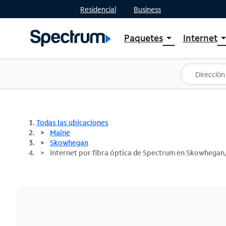
Residencial
Business
Paquetes
Internet
arrow_drop_down
arrow_drop
Ver paquetes
Spectr
Spectrum One
Planes
Mejores ofertas
Spectr
Ofertas en tu área
Intern
Todas las ubicaciones
Maine
Skowhegan
Internet por fibra óptica de Spectrum en Skowhegan