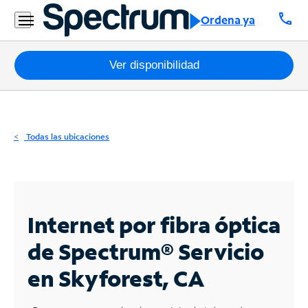
Residencial
call
Ordena ya
Business
Paquetes
Ver disponibilidad
Internet
TV
Todas las ubicaciones
Móvil
Teléfono
Residencial
Internet por fibra óptica
Business
de Spectrum®
Servicio
en Skyforest, CA
Contáctanos
Inglés