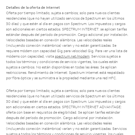
Detalles de la oferta de Internet
Oferta por tiempo limitado; sujeta a cambios; solo para nuevos clientes
residenciales (que no hayan utilizado servicios de Spectrum en los últimos
30 días) y que estén al día en pagos con Spectrum. Los impuestos y cargos
son adicionales en ciertos estados. SPECTRUM INTERNET: se aplican tarifas
estándar después del período de promoción. Cargo adicional por instalación.
Velocidades basadas en conexión alámbrica. Las velocidades reales
(incluyendo conexión inalámbrica) varían y no están garantizadas. Se
requiere módem con capacidad Gig para velocidad Gig. Para ver una lista de
módems con capacidad, visita
spectrum.net/modem
. Servicios sujetos a
todos los términos y condiciones de servicio vigentes, los cuales están
sujetos a cambios. No están disponibles en todas las áreas. Se aplican
restricciones. Rendimiento de Internet: Spectrum Internet está respaldado
por fibra óptica y se suministra a la propiedad mediante una red HFC.
Oferta por tiempo limitado; sujeta a cambios; solo para nuevos clientes
residenciales (que no hayan utilizado servicios de Spectrum en los últimos
30 días) y que estén al día en pagos con Spectrum. Los impuestos y cargos
son adicionales en ciertos estados. SPECTRUM INTERNET ADVANTAGE:
oferta con base en requisitos de elegibilidad. Se aplican tarifas estándar
después del período de promoción. Cargo adicional por instalación.
Velocidades basadas en conexión alámbrica. Las velocidades reales
(incluyendo conexión inalámbrica) varían y no están garantizadas. Servicios
sujetos a todos los términos y condiciones de servicio vigentes, los cuales