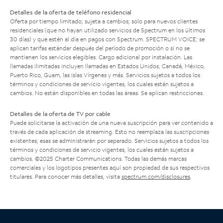
Detalles de la oferta de teléfono residencial
Oferta por tiempo limitado; sujeta a cambios; solo para nuevos clientes
residenciales (que no hayan utilizado servicios de Spectrum en los últimos
30 días) y que estén al día en pagos con Spectrum. SPECTRUM VOICE: se
aplican tarifas estándar después del período de promoción o si no se
mantienen los servicios elegibles. Cargo adicional por instalación. Las
llamadas ilimitadas incluyen llamadas en Estados Unidos, Canadá, México,
Puerto Rico, Guam, las Islas Vírgenes y más. Servicios sujetos a todos los
términos y condiciones de servicio vigentes, los cuales están sujetos a
cambios. No están disponibles en todas las áreas. Se aplican restricciones.
Detalles de la oferta de TV por cable
Puede solicitarse la activación de una nueva suscripción para ver contenido a
través de cada aplicación de streaming. Esto no reemplaza las suscripciones
existentes; esas se administrarán por separado. Servicios sujetos a todos los
términos y condiciones de servicio vigentes, los cuales están sujetos a
cambios. ©2025 Charter Communications. Todas las demás marcas
comerciales y los logotipos presentes aquí son propiedad de sus respectivos
titulares. Para conocer más detalles, visita
spectrum.com/disclosures
.