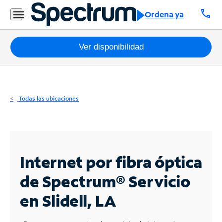
Residencial
call
Ordena ya
Business
Paquetes
Ver disponibilidad
Internet
TV
Todas las ubicaciones
Móvil
Teléfono
Residencial
Internet por fibra óptica
Business
de Spectrum®
Servicio
en Slidell, LA
Contáctanos
Inglés