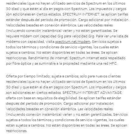
residenciales (que no hayan utilizado servicios de Spectrum en los últimos
30 días) y que estén al día en pagos con Spectrum. Los impuestos y cargos
son adicionales en ciertos estados. SPECTRUM INTERNET: se aplican tarifas
estándar después del período de promoción. Cargo adicional por instalación.
Velocidades basadas en conexión alámbrica. Las velocidades reales
(incluyendo conexión inalámbrica) varían y no están garantizadas. Se
requiere módem con capacidad Gig para velocidad Gig. Para ver una lista de
módems con capacidad, visita
spectrum.net/modem
. Servicios sujetos a
todos los términos y condiciones de servicio vigentes, los cuales están
sujetos a cambios. No están disponibles en todas las áreas. Se aplican
restricciones. Rendimiento de Internet: Spectrum Internet está respaldado
por fibra óptica y se suministra a la propiedad mediante una red HFC.
Oferta por tiempo limitado; sujeta a cambios; solo para nuevos clientes
residenciales (que no hayan utilizado servicios de Spectrum en los últimos
30 días) y que estén al día en pagos con Spectrum. Los impuestos y cargos
son adicionales en ciertos estados. SPECTRUM INTERNET ADVANTAGE:
oferta con base en requisitos de elegibilidad. Se aplican tarifas estándar
después del período de promoción. Cargo adicional por instalación.
Velocidades basadas en conexión alámbrica. Las velocidades reales
(incluyendo conexión inalámbrica) varían y no están garantizadas. Servicios
sujetos a todos los términos y condiciones de servicio vigentes, los cuales
están sujetos a cambios. No están disponibles en todas las áreas. Se aplican
restricciones.