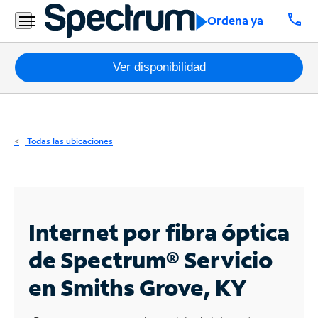
Residencial
call
Ordena ya
Business
Paquetes
Ver disponibilidad
Internet
TV
Todas las ubicaciones
Móvil
Teléfono
Residencial
Internet por fibra óptica
Business
de Spectrum®
Servicio
en Smiths Grove, KY
Contáctanos
Inglés