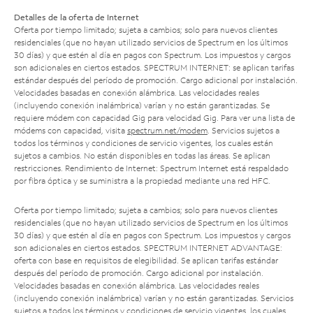
Detalles de la oferta de Internet
Oferta por tiempo limitado; sujeta a cambios; solo para nuevos clientes
residenciales (que no hayan utilizado servicios de Spectrum en los últimos
30 días) y que estén al día en pagos con Spectrum. Los impuestos y cargos
son adicionales en ciertos estados. SPECTRUM INTERNET: se aplican tarifas
estándar después del período de promoción. Cargo adicional por instalación.
Velocidades basadas en conexión alámbrica. Las velocidades reales
(incluyendo conexión inalámbrica) varían y no están garantizadas. Se
requiere módem con capacidad Gig para velocidad Gig. Para ver una lista de
módems con capacidad, visita
spectrum.net/modem
. Servicios sujetos a
todos los términos y condiciones de servicio vigentes, los cuales están
sujetos a cambios. No están disponibles en todas las áreas. Se aplican
restricciones. Rendimiento de Internet: Spectrum Internet está respaldado
por fibra óptica y se suministra a la propiedad mediante una red HFC.
Oferta por tiempo limitado; sujeta a cambios; solo para nuevos clientes
residenciales (que no hayan utilizado servicios de Spectrum en los últimos
30 días) y que estén al día en pagos con Spectrum. Los impuestos y cargos
son adicionales en ciertos estados. SPECTRUM INTERNET ADVANTAGE:
oferta con base en requisitos de elegibilidad. Se aplican tarifas estándar
después del período de promoción. Cargo adicional por instalación.
Velocidades basadas en conexión alámbrica. Las velocidades reales
(incluyendo conexión inalámbrica) varían y no están garantizadas. Servicios
sujetos a todos los términos y condiciones de servicio vigentes, los cuales