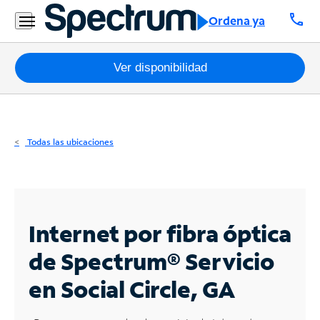
Residencial
call
Ordena ya
Business
Paquetes
Ver disponibilidad
Internet
TV
Todas las ubicaciones
Móvil
Teléfono
Residencial
Internet por fibra óptica
Business
de Spectrum®
Servicio
en Social Circle, GA
Contáctanos
Inglés