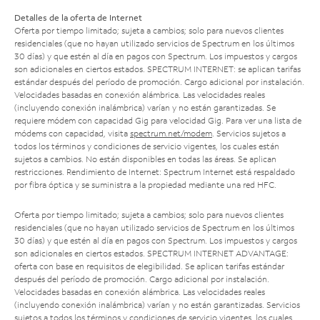
Detalles de la oferta de Internet
Oferta por tiempo limitado; sujeta a cambios; solo para nuevos clientes
residenciales (que no hayan utilizado servicios de Spectrum en los últimos
30 días) y que estén al día en pagos con Spectrum. Los impuestos y cargos
son adicionales en ciertos estados. SPECTRUM INTERNET: se aplican tarifas
estándar después del período de promoción. Cargo adicional por instalación.
Velocidades basadas en conexión alámbrica. Las velocidades reales
(incluyendo conexión inalámbrica) varían y no están garantizadas. Se
requiere módem con capacidad Gig para velocidad Gig. Para ver una lista de
módems con capacidad, visita
spectrum.net/modem
. Servicios sujetos a
todos los términos y condiciones de servicio vigentes, los cuales están
sujetos a cambios. No están disponibles en todas las áreas. Se aplican
restricciones. Rendimiento de Internet: Spectrum Internet está respaldado
por fibra óptica y se suministra a la propiedad mediante una red HFC.
Oferta por tiempo limitado; sujeta a cambios; solo para nuevos clientes
residenciales (que no hayan utilizado servicios de Spectrum en los últimos
30 días) y que estén al día en pagos con Spectrum. Los impuestos y cargos
son adicionales en ciertos estados. SPECTRUM INTERNET ADVANTAGE:
oferta con base en requisitos de elegibilidad. Se aplican tarifas estándar
después del período de promoción. Cargo adicional por instalación.
Velocidades basadas en conexión alámbrica. Las velocidades reales
(incluyendo conexión inalámbrica) varían y no están garantizadas. Servicios
sujetos a todos los términos y condiciones de servicio vigentes, los cuales