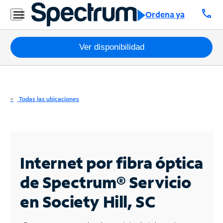
Residencial
call
Ordena ya
Business
Paquetes
Ver disponibilidad
Internet
TV
Todas las ubicaciones
Móvil
Teléfono
Residencial
Internet por fibra óptica
Business
de Spectrum®
Servicio
en Society Hill, SC
Contáctanos
Inglés