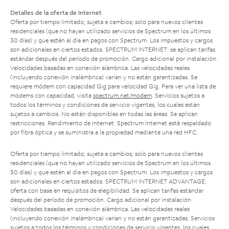
Detalles de la oferta de Internet
Oferta por tiempo limitado; sujeta a cambios; solo para nuevos clientes
residenciales (que no hayan utilizado servicios de Spectrum en los últimos
30 días) y que estén al día en pagos con Spectrum. Los impuestos y cargos
son adicionales en ciertos estados. SPECTRUM INTERNET: se aplican tarifas
estándar después del período de promoción. Cargo adicional por instalación.
Velocidades basadas en conexión alámbrica. Las velocidades reales
(incluyendo conexión inalámbrica) varían y no están garantizadas. Se
requiere módem con capacidad Gig para velocidad Gig. Para ver una lista de
módems con capacidad, visita
spectrum.net/modem
. Servicios sujetos a
todos los términos y condiciones de servicio vigentes, los cuales están
sujetos a cambios. No están disponibles en todas las áreas. Se aplican
restricciones. Rendimiento de Internet: Spectrum Internet está respaldado
por fibra óptica y se suministra a la propiedad mediante una red HFC.
Oferta por tiempo limitado; sujeta a cambios; solo para nuevos clientes
residenciales (que no hayan utilizado servicios de Spectrum en los últimos
30 días) y que estén al día en pagos con Spectrum. Los impuestos y cargos
son adicionales en ciertos estados. SPECTRUM INTERNET ADVANTAGE:
oferta con base en requisitos de elegibilidad. Se aplican tarifas estándar
después del período de promoción. Cargo adicional por instalación.
Velocidades basadas en conexión alámbrica. Las velocidades reales
(incluyendo conexión inalámbrica) varían y no están garantizadas. Servicios
sujetos a todos los términos y condiciones de servicio vigentes, los cuales