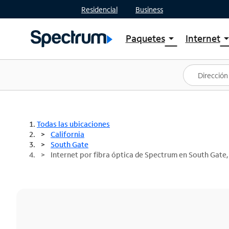
Residencial
Business
Paquetes
Internet
arrow_drop_down
arrow_drop
Ver paquetes
Spectr
Spectrum One
Planes
Mejores ofertas
Spectr
Ofertas en tu área
Intern
Todas las ubicaciones
California
South Gate
Internet por fibra óptica de Spectrum en South Gate