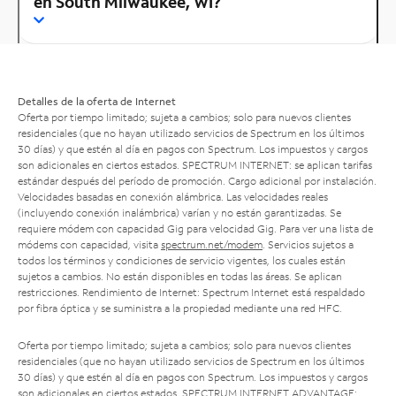
en South Milwaukee, WI?
Detalles de la oferta de Internet
Oferta por tiempo limitado; sujeta a cambios; solo para nuevos clientes
residenciales (que no hayan utilizado servicios de Spectrum en los últimos
30 días) y que estén al día en pagos con Spectrum. Los impuestos y cargos
son adicionales en ciertos estados. SPECTRUM INTERNET: se aplican tarifas
estándar después del período de promoción. Cargo adicional por instalación.
Velocidades basadas en conexión alámbrica. Las velocidades reales
(incluyendo conexión inalámbrica) varían y no están garantizadas. Se
requiere módem con capacidad Gig para velocidad Gig. Para ver una lista de
módems con capacidad, visita
spectrum.net/modem
. Servicios sujetos a
todos los términos y condiciones de servicio vigentes, los cuales están
sujetos a cambios. No están disponibles en todas las áreas. Se aplican
restricciones. Rendimiento de Internet: Spectrum Internet está respaldado
por fibra óptica y se suministra a la propiedad mediante una red HFC.
Oferta por tiempo limitado; sujeta a cambios; solo para nuevos clientes
residenciales (que no hayan utilizado servicios de Spectrum en los últimos
30 días) y que estén al día en pagos con Spectrum. Los impuestos y cargos
son adicionales en ciertos estados. SPECTRUM INTERNET ADVANTAGE: