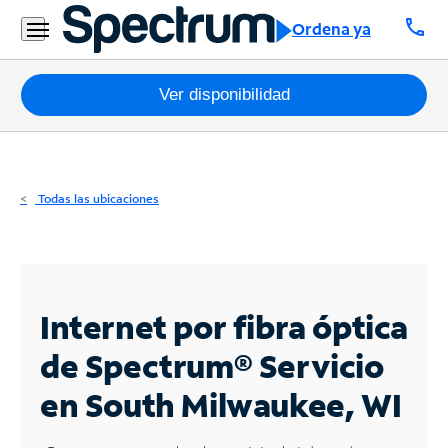
Residencial
call
Ordena ya
Business
Paquetes
Ver disponibilidad
Internet
TV
Todas las ubicaciones
Móvil
Teléfono
Residencial
Internet por fibra óptica
Business
de Spectrum®
Servicio
en South Milwaukee, WI
Contáctanos
Inglés