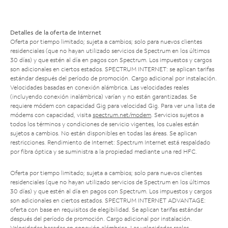
Detalles de la oferta de Internet
Oferta por tiempo limitado; sujeta a cambios; solo para nuevos clientes
residenciales (que no hayan utilizado servicios de Spectrum en los últimos
30 días) y que estén al día en pagos con Spectrum. Los impuestos y cargos
son adicionales en ciertos estados. SPECTRUM INTERNET: se aplican tarifas
estándar después del período de promoción. Cargo adicional por instalación.
Velocidades basadas en conexión alámbrica. Las velocidades reales
(incluyendo conexión inalámbrica) varían y no están garantizadas. Se
requiere módem con capacidad Gig para velocidad Gig. Para ver una lista de
módems con capacidad, visita
spectrum.net/modem
. Servicios sujetos a
todos los términos y condiciones de servicio vigentes, los cuales están
sujetos a cambios. No están disponibles en todas las áreas. Se aplican
restricciones. Rendimiento de Internet: Spectrum Internet está respaldado
por fibra óptica y se suministra a la propiedad mediante una red HFC.
Oferta por tiempo limitado; sujeta a cambios; solo para nuevos clientes
residenciales (que no hayan utilizado servicios de Spectrum en los últimos
30 días) y que estén al día en pagos con Spectrum. Los impuestos y cargos
son adicionales en ciertos estados. SPECTRUM INTERNET ADVANTAGE:
oferta con base en requisitos de elegibilidad. Se aplican tarifas estándar
después del período de promoción. Cargo adicional por instalación.
Velocidades basadas en conexión alámbrica. Las velocidades reales