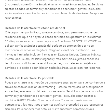
(incluyendo conexión inalámbrica) varían y no están garantizadas. Servicios
sujetos a todos los términos y condiciones de servicio vigentes, los cuales
están sujetos a cambios. No están disponibles en todas las áreas. Se aplican
restricciones.
Detalles de la oferta de teléfono residencial
Oferta por tiempo limitado; sujeta a cambios; solo para nuevos clientes
residenciales (que no hayan utilizado servicios de Spectrum en los últimos
30 días) y que estén al día en pagos con Spectrum. SPECTRUM VOICE: se
aplican tarifas estándar después del período de promoción o si no se
mantienen los servicios elegibles. Cargo adicional por instalación. Las
llamadas ilimitadas incluyen llamadas en Estados Unidos, Canadá, México,
Puerto Rico, Guam, las Islas Vírgenes y más. Servicios sujetos a todos los
términos y condiciones de servicio vigentes, los cuales están sujetos a
cambios. No están disponibles en todas las áreas. Se aplican restricciones.
Detalles de la oferta de TV por cable
Puede solicitarse la activación de una nueva suscripción para ver contenido a
través de cada aplicación de streaming. Esto no reemplaza las suscripciones
existentes; esas se administrarán por separado. Servicios sujetos a todos los
términos y condiciones de servicio vigentes, los cuales están sujetos a
cambios. ©2025 Charter Communications. Todas las demás marcas
comerciales y los logotipos presentes aquí son propiedad de sus respectivos
titulares. Para conocer más detalles, visita
spectrum.com/disclosures
.