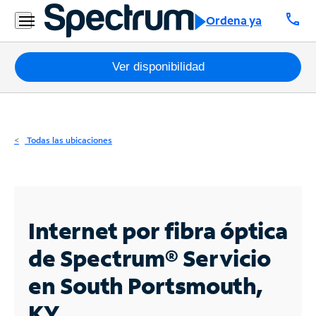
Residencial
call
Ordena ya
Business
Paquetes
Ver disponibilidad
Internet
TV
Todas las ubicaciones
Móvil
Teléfono
Residencial
Internet por fibra óptica
Business
de Spectrum®
Servicio
en South Portsmouth,
Contáctanos
KY
Inglés